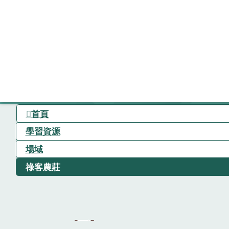
首頁
學習資源
場域
祿客農莊