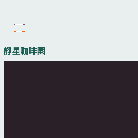
靜星咖啡園