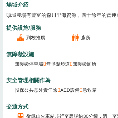
場域類型
休閒農場
休區業者
特色農遊場域
季節主要作物
1月
2月
3月
4月
5月
6月
7月
8月
場域介紹
頭城農場有豐富的森川里海資源，四十餘年的營運秉持
提供設施/服務
到校推廣
廁所
無障礙設施
無障礙停車場
無障礙步道
無障礙廁所