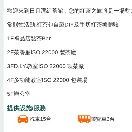
場域類型
農場
產業文化館
加工、運銷廠
休區業者
季節主要作物
1月
2月
3月
4月
5月
6月
7月
8月
場域介紹
著名景點-日月潭位於魚池鄉內,日月潭紅茶館為鄉
我們提供製茶流程視覺體驗，讓您深入了解製茶的
我們傲嬌的茶葉以自然農法栽種，秉持對土地的尊
您也可以親手打造一款屬於自己獨特口味的紅茶包
歡迎來到日月潭紅茶館，您的紅茶之旅將是一場對