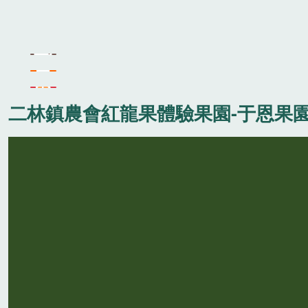
二林鎮農會紅龍果體驗果園-于恩果