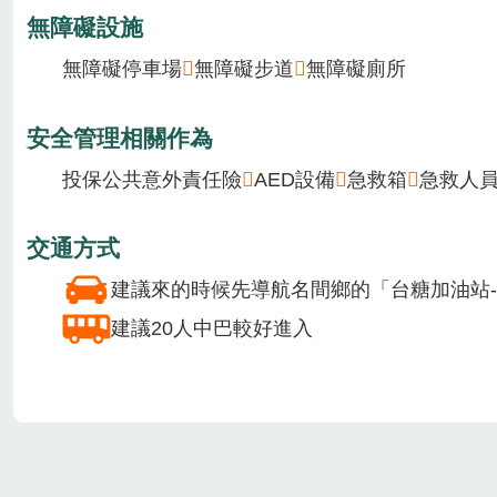
1月
2月
3月
4月
5月
6月
查看更多
場域介紹
水鏡位於南投縣的名間鄉新街村，屬河流自然濕地
提供設施/服務
到校推廣
廁所
無障礙設施
無障礙停車場
無障礙步道
無障礙廁所
安全管理相關作為
投保公共意外責任險
AED設備
急救箱
急救人員
交通方式