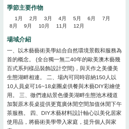
季節主要作物
1月
2月
3月
4月
5月
6月
7月
8月
9月
10月
11月
12月
場域介紹
一、以木藝藝術美學結合自然環境景觀和服務為
首的概念。 (全台獨一無二40年的歐美澳木藝幾
百式系列樣品裝飾設計空間)，與天作之美優美
生態湖畔相連。 二、場內可同時容納150人以
10人員桌可16~18桌團桌供餐與木藝DIY彩繪使
用。 三、徹們連結景色優美湖畔生態池木棧道
加製原木長桌提供更寬廣休閒空間加值休閒下午
茶服務。 四、DIY木藝材料設計軸心以美化居家
使用品，將藝術美學帶入家庭，提升個人與家