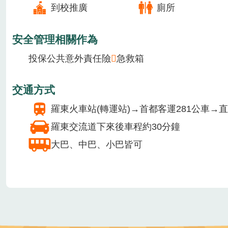
季節主要作物
1月
2月
3月
4月
5月
6月
7月
8月
場域介紹
休閒農業區面積806公項，以種稙茶樹及文旦柚
提供設施/服務
到校推廣
廁所
安全管理相關作為
投保公共意外責任險
急救箱
交通方式
羅東火車站(轉運站)→首都客運281公車→