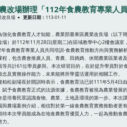
農改場辦理「112年食農教育專業人
業改良場
更新日期
113-01-11
化食農教育人才知能，農業部臺東區農業改良場（以下簡
改場）於112年11月28日(星期二)在區域教學中心2樓會議室
12年食農教育專業人員共同培訓-食農教育推動方向與實務解
課程，包含農會推廣人員、青農、田媽媽、休閒農業區業者
員等共計61位學員參與。本次研習目的，在於提升學員對於
觀念及實務操作能力，未來能將所學靈活運用於相關工作。
松副場長於開訓時表示，食農教育法已於111年5月4日
，賦予食農教育正式的法源依據，食農教育被視為農業發展
亦是培養民眾認識食物、農業、土地及環境的第一步。本次
園與農場案例介紹，相信對於第一線食農教育實務推動者更
期待本次學員能成為在地食農教育優質人力，一起為推動食
努力。