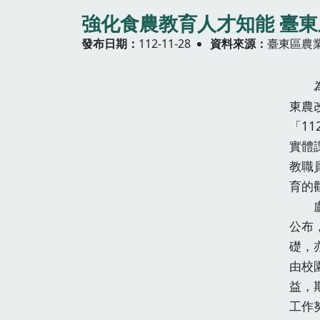
強化食農教育人才知能 臺東
發布日期
112-11-28
資料來源
臺東區農
為強
東農
「1
實體
教職
育的
盧柏
公布
礎，
由校
益，
工作