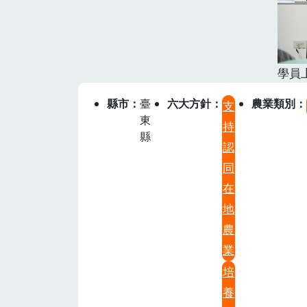
學員
縣市
臺
六大方針
農業類別
支
東
持
縣
認
同
在
地
農
業
培
養