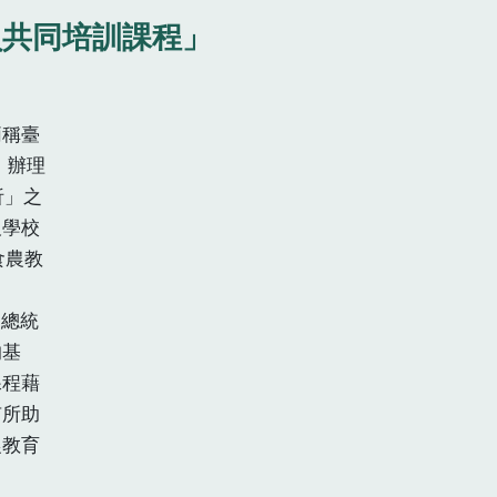
員共同培訓課程」
稱臺
，辦理
析」之
及學校
食農教
由總統
的基
課程藉
有所助
農教育