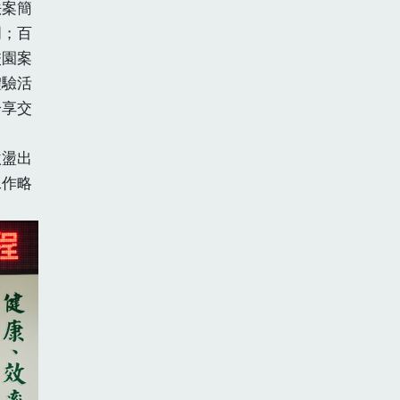
案簡
明；百
校園案
體驗活
分享交
盪出
工作略