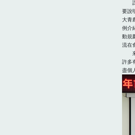
課程
要說
大青
例介
動規
流在
來自
許多
盡個