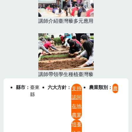
講師介紹臺灣藜多元應用
講師帶領學生種植臺灣藜
縣市
臺東
六大方針
農業類別
支持
農
縣
認同
在地
農業
培養