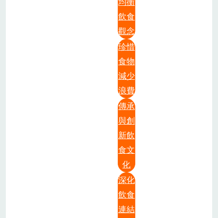
均衡
飲食
觀念
珍惜
食物
減少
浪費
傳承
與創
新飲
食文
化
深化
飲食
連結