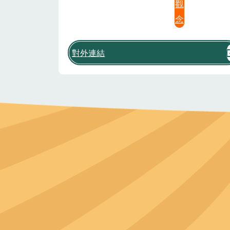
觀
念
對外連結