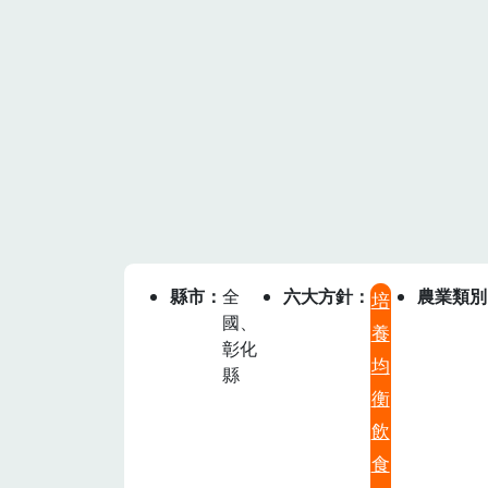
縣市
全
六大方針
農業類別
培
國、
養
彰化
均
縣
衡
飲
食