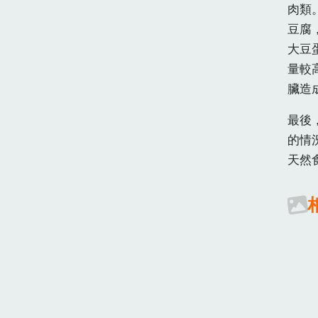
肉類
豆腐
大豆
量較
臟造
最後
的情
天然