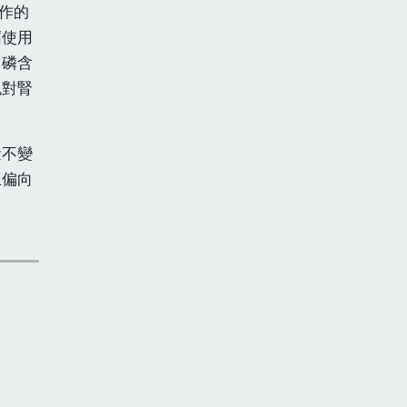
作的
腐使用
、磷含
免對腎
量不變
且偏向