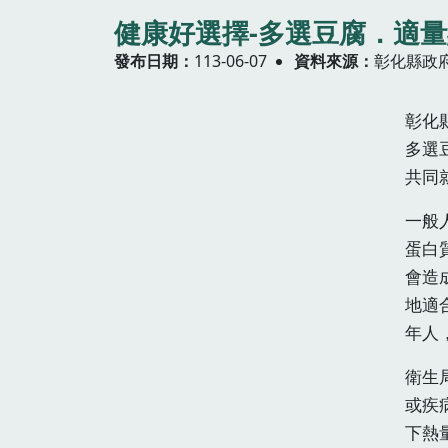
健康好選擇-多選豆腐．適
發布日期
113-06-07
資料來源
彰化縣政
彰化
多選
共同
一般
蛋白
會造
地適
年人
衛生
或疾
下熱