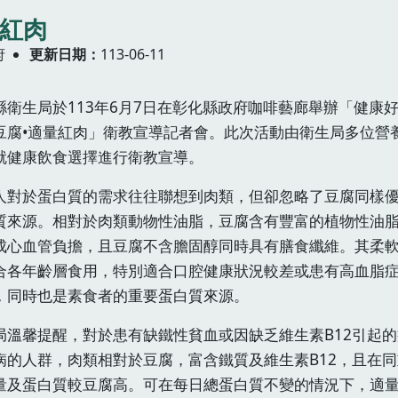
量紅肉
府
更新日期
113-06-11
縣衛生局於113年6月7日在彰化縣政府咖啡藝廊舉辦「健康好
豆腐•適量紅肉」衛教宣導記者會。此次活動由衛生局多位營
就健康飲食選擇進行衛教宣導。
人對於蛋白質的需求往往聯想到肉類，但卻忽略了豆腐同樣
質來源。相對於肉類動物性油脂，豆腐含有豐富的植物性油
成心血管負擔，且豆腐不含膽固醇同時具有膳食纖維。其柔
合各年齡層食用，特別適合口腔健康狀況較差或患有高血脂
，同時也是素食者的重要蛋白質來源。
局溫馨提醒，對於患有缺鐵性貧血或因缺乏維生素B12引起
病的人群，肉類相對於豆腐，富含鐵質及維生素B12，且在
量及蛋白質較豆腐高。可在每日總蛋白質不變的情況下，適