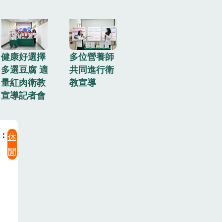
健康好選擇
多位營養師
多選豆腐 適
共同進行衛
量紅肉衛教
教宣導
宣導記者會
休
閒