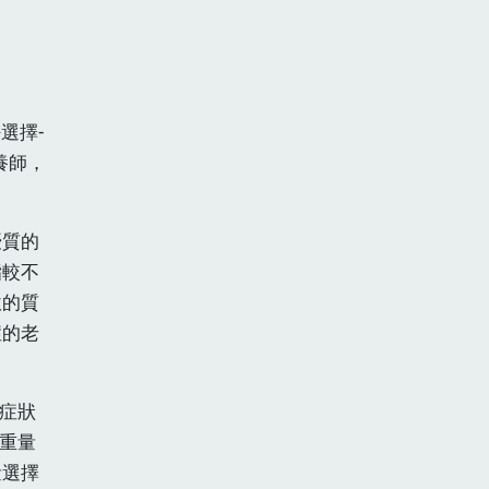
選擇-
養師，
優質的
脂較不
軟的質
症的老
的症狀
同重量
量選擇