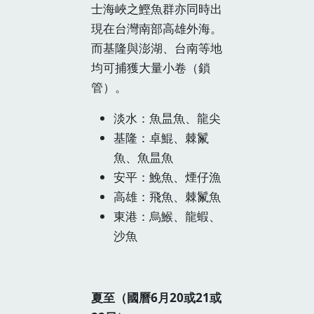
士海峽之鰹魚群亦同時出
現在台灣南部高雄外海。
而基隆與澎湖、台南等地
均可捕獲大量小卷（鎖
管）。
淡水：魚昷魚、龍尖
基隆：卓鯤、棘鬣
魚、魚昷魚
安平：鮸魚、煙仔漁
高雄：飛魚、棘鬣魚
東港：烏鯸、龍蝦、
沙魚
夏至（國曆6月20或21或