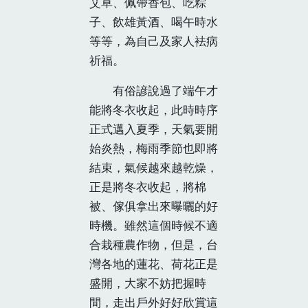
艾草、佩帶香包、吃粽
子、飲雄黃酒、喝午時水
等等，為自己及家人袪病
祈福。
有俗諺說過了端午才
能將冬衣收起，此時時序
正式邁入夏季，天氣要開
始炎熱，梅雨季節也即將
結束，氣候越來越乾燥，
正是將冬衣收起，將棉
被、傢俱拿出來曝曬的好
時機。雖然這個時候不適
合栽種農作物，但是，台
灣各地的蓮花、荷花正是
盛開，大家不妨把握時
間，走出戶外好好欣賞這