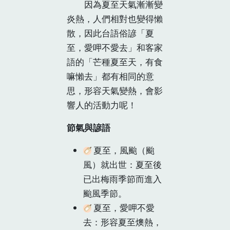
因為夏至天氣漸漸變
炎熱，人們相對也變得懶
散，因此台語俗諺「夏
至，愛呷不愛去」和客家
語的「芒種夏至天，有食
嘛懶去」都有相同的意
思，形容天氣變熱，會影
響人的活動力呢！
節氣與諺語
夏至，風颱（颱
風）就出世：
夏至後
已出梅雨季節而進入
颱風季節。
夏至，愛呷不愛
去：
形容夏至燠熱，