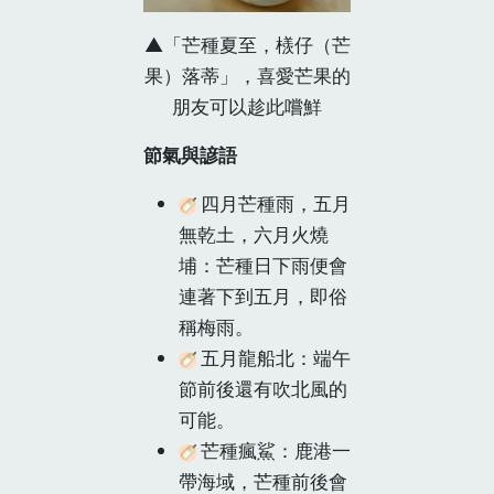
▲「芒種夏至，檨仔（芒
果）落蒂」，喜愛芒果的
朋友可以趁此嚐鮮
節氣與諺語
四月芒種雨，五月
無乾土，六月火燒
埔：
芒種日下雨便會
連著下到五月，即俗
稱梅雨。
五月龍船北：
端午
節前後還有吹北風的
可能。
芒種瘋鯊：
鹿港一
帶海域，芒種前後會