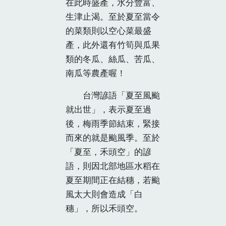
在此時盛產，水分豐富、
生津止渴。至於夏至當令
的菜類則以空心菜最盛
產，此外還有竹筍與瓜果
類的冬瓜、絲瓜、苦瓜、
南瓜等農產喔！
台灣諺語「夏至風颱
就出世」，表示夏至過
後，梅雨季節結束，緊接
而來的就是颱風季。至於
「夏至，禾頭空」的諺
語，則因北部地區水稻在
夏至期間正在結穗，若颱
風太大則會造成「白
穗」，所以禾頭空。