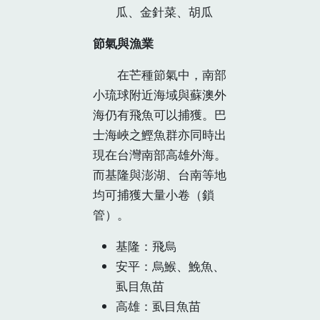
瓜、金針菜、胡瓜
節氣與漁業
在芒種節氣中，南部
小琉球附近海域與蘇澳外
海仍有飛魚可以捕獲。巴
士海峽之鰹魚群亦同時出
現在台灣南部高雄外海。
而基隆與澎湖、台南等地
均可捕獲大量小卷（鎖
管）。
基隆：飛烏
安平：烏鯸、鮸魚、
虱目魚苗
高雄：虱目魚苗