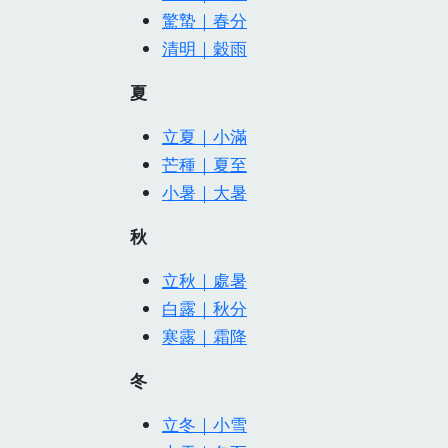
驚蟄｜春分
清明｜穀雨
夏
立夏｜小滿
芒種｜夏至
小暑｜大暑
秋
立秋｜處暑
白露｜秋分
寒露｜霜降
冬
立冬｜小雪