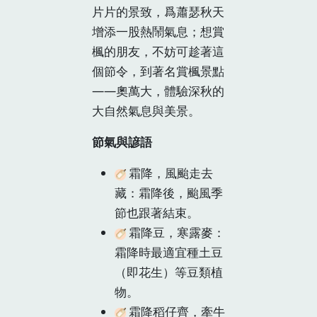
片片的景致，爲蕭瑟秋天
增添一股熱鬧氣息；想賞
楓的朋友，不妨可趁著這
個節令，到著名賞楓景點
——奧萬大，體驗深秋的
大自然氣息與美景。
節氣與諺語
霜降，風颱走去
藏：霜降後，颱風季
節也跟著結束。
霜降豆，寒露麥：
霜降時最適宜種土豆
（即花生）等豆類植
物。
霜降稻仔齊，牽牛