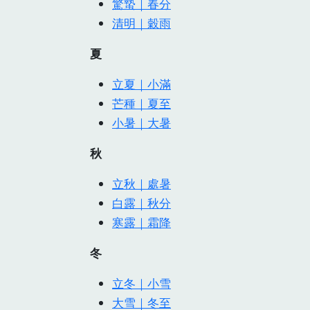
驚蟄｜春分
清明｜穀雨
夏
立夏｜小滿
芒種｜夏至
小暑｜大暑
秋
立秋｜處暑
白露｜秋分
寒露｜霜降
冬
立冬｜小雪
大雪｜冬至