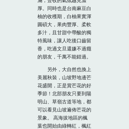
滿，豐收的氣氛越見濃
厚。同時也是台南麻豆白
柚的收穫期，白柚果實渾
圓碩大，果肉豐厚、柔軟
多汁，且甘甜中帶酸的獨
特風味，讓人吃後口齒留
香，吃過文旦還嫌不過癮
的朋友，千萬不能錯過。
另外，大自然也換上
美麗秋裝，山坡野地邊芒
花盛開，正是賞芒花的好
季節！北部朋友只要到陽
明山、草嶺古道等地，都
可以看見山坡遍佈芒花的
景象。 高海拔地區的楓
葉也開始由綠轉紅，楓紅