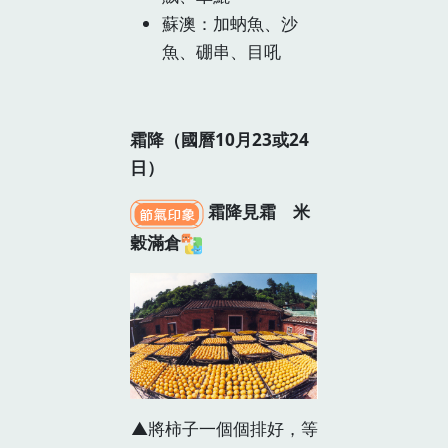
蘇澳：加蚋魚、沙
魚、硼串、目吼
霜降（國曆10月23或24
日）
霜降見霜 米
穀滿倉
▲將柿子一個個排好，等