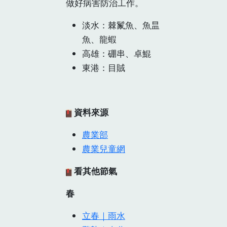
做好病害防治工作。
淡水：棘鬣魚、魚昷
魚、龍蝦
高雄：硼串、卓鯤
東港：目賊
資料來源
農業部
農業兒童網
看其他節氣
春
立春｜雨水