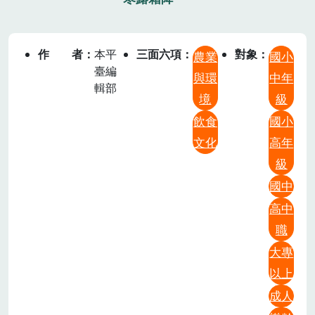
作者
本平
三面六項
對象
農業
國小
臺編
與環
中年
輯部
境
級
飲食
國小
文化
高年
級
國中
高中
職
大專
以上
成人