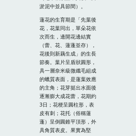
淤泥中並具節間）。
蓮花的生育期是「先葉後
花，花葉同出，單朵花依
次而生，邊開花邊結實
（蕾、花、蓮蓬並存），
花後則新藕生成」的生長
節奏。葉片呈盾狀圓形，
具一層奈米級微纖毛組成
的蠟質表面，是蓮葉效應
的主角；花芽挺出水面後
逐漸膨大成花蕾，花期約
3日；花梗呈圓柱形，表
皮有刺；花托（俗稱蓮
蓬）呈倒圓錐平頂形，外
具角質表皮。果實為堅