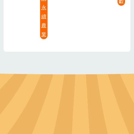
齡
永
續
農
業