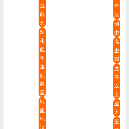
食
年
觀
級
念
國
深
中
化
高
飲
中
食
職
連
大
結
專
農
以
業
上
地
成
產
人
地
樂
消