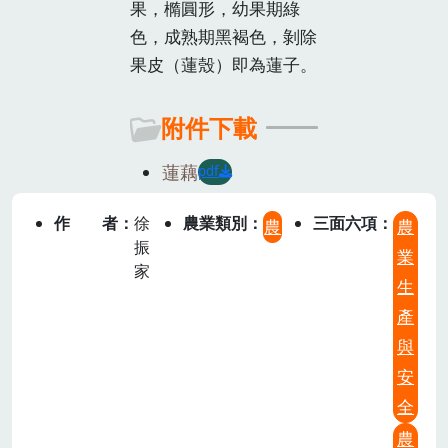
果，橢圓形，幼果期綠
色，成熟期黑褐色，剝除
果皮（蓮殼）即為蓮子。
附件下載
蓮藕
pdf
作者
徐
農業類別
三面六項
農
農
振
業
家
生
產
與
安
全
農