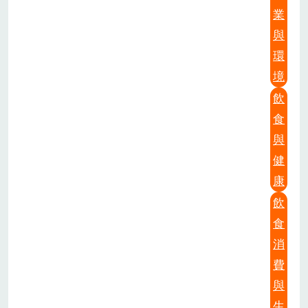
業
與
環
境
飲
食
與
健
康
飲
食
消
費
與
生