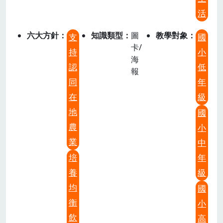
活
六大方針
知識類型
圖
教學對象
支
國
卡/
持
小
海
認
低
報
同
年
在
級
地
國
農
小
業
中
培
年
養
級
均
國
衡
小
飲
高