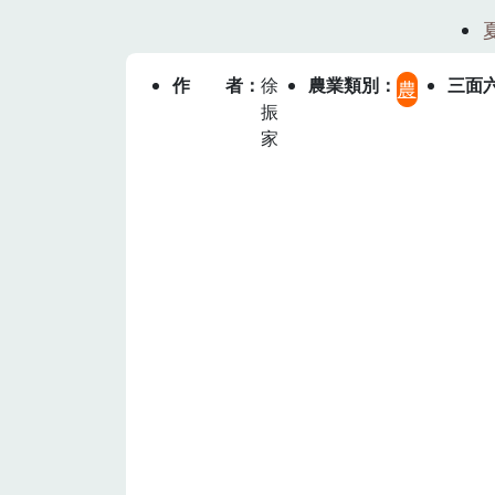
作者
徐
農業類別
三面
農
振
家