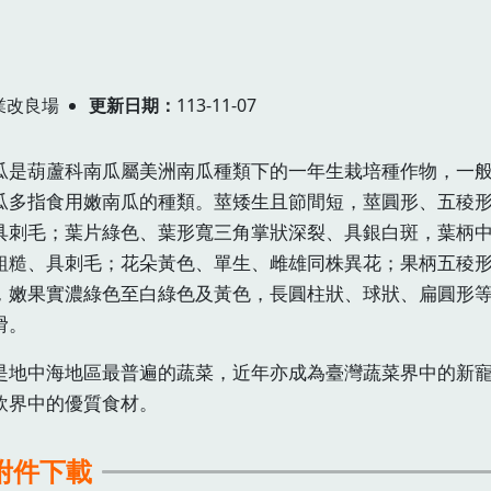
業改良場
更新日期
113-11-07
瓜是葫蘆科南瓜屬美洲南瓜種類下的一年生栽培種作物，一
瓜多指食用嫩南瓜的種類。莖矮生且節間短，莖圓形、五稜
具刺毛；葉片綠色、葉形寬三角掌狀深裂、具銀白斑，葉柄
粗糙、具刺毛；花朵黃色、單生、雌雄同株異花；果柄五稜
，嫩果實濃綠色至白綠色及黃色，長圓柱狀、球狀、扁圓形
滑。
是地中海地區最普遍的蔬菜，近年亦成為臺灣蔬菜界中的新
飲界中的優質食材。
附件下載