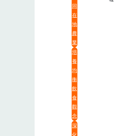
同
在
地
農
業
培
養
均
衡
飲
食
觀
念
深
化