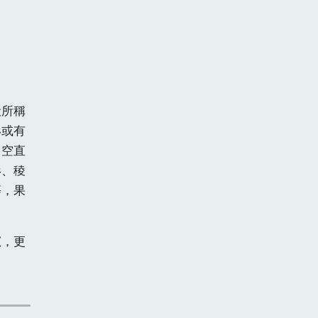
般所稱
形或有
中空直
形、稜
等，果
寵，更