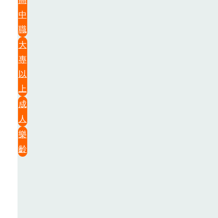
中
職
大
專
以
上
成
人
樂
齡