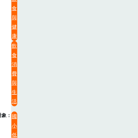
食
與
健
康
飲
食
消
費
與
生
活
對象
國
小
低