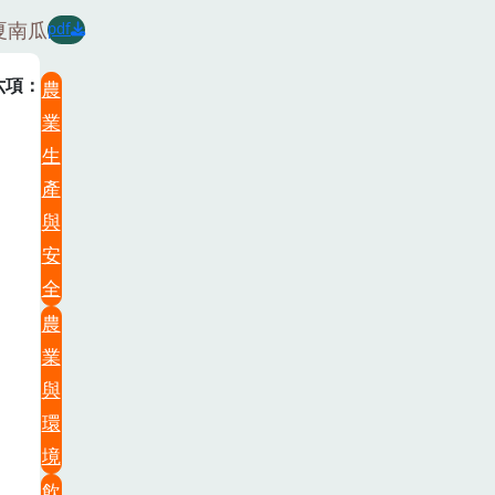
夏南瓜
pdf
六項
農
業
生
產
與
安
全
農
業
與
環
境
飲