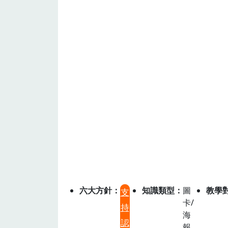
六大方針
知識類型
圖
教學
支
卡/
持
海
認
報