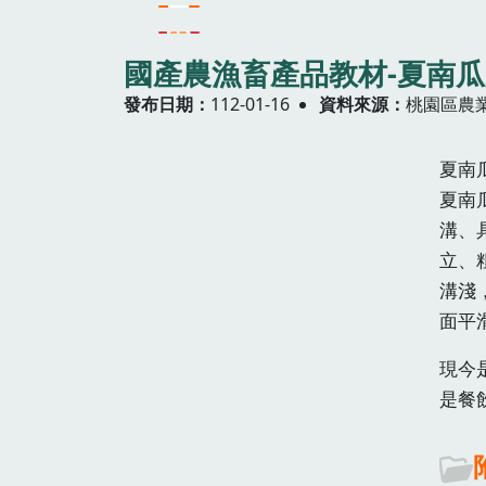
國產農漁畜產品教材-夏南瓜
發布日期
112-01-16
資料來源
桃園區農
夏南
夏南
溝、
立、
溝淺
面平
現今
是餐