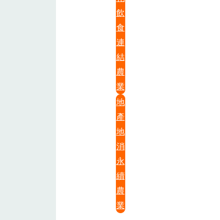
飲
食
連
結
農
業
地
產
地
消
永
續
農
業