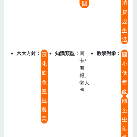
消
閒
費
與
生
活
六大方針
知識類型
圖
教學對象
深
國
卡/
化
小
海
飲
低
報、
食
年
懶人
包
連
級
結
國
農
小
業
中
年