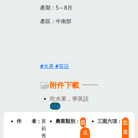
產期：5～8月
產區：中南部
水果
英語
附件下載
吃水果，學英語
pdf
作者
黃
農業類別
三面六項
農
飲
莉
食
休
秀