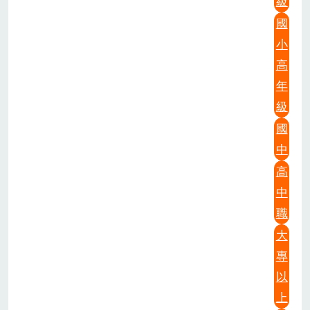
級
國
小
高
年
級
國
中
高
中
職
大
專
以
上