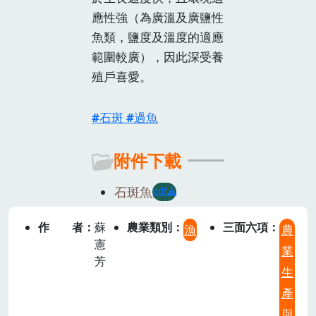
應性強（為廣溫及廣鹽性
魚類，鹽度及溫度的適應
範圍較廣），因此深受養
殖戶喜愛。
石斑
過魚
附件下載
石斑魚
pdf
作者
蘇
農業類別
三面六項
漁
農
憲
業
芳
生
產
與