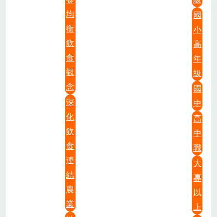
均
國
衡
小
飲
高
食
年
觀
級
念
國
深
中
化
高
飲
中
食
職
連
大
結
專
農
以
業
上