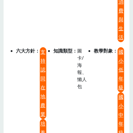
消
費
與
生
活
六大方針
知識類型
圖
教學對象
支
國
卡/
持
小
海
認
低
報、
同
年
懶人
包
在
級
地
國
農
小
業
中
培
年
養
級