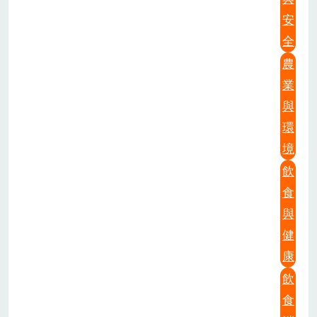
安
全
農
業
與
環
境
飲
食
與
健
康
飲
食