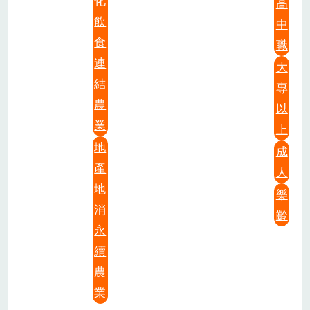
化
高
飲
中
食
職
連
大
結
專
農
以
業
上
地
成
產
人
地
樂
消
齡
永
續
農
業