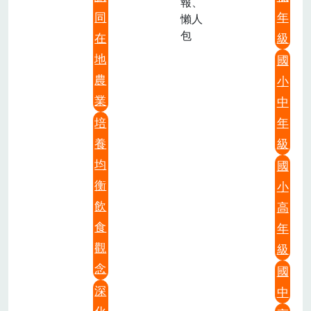
報、
同
年
懶人
包
在
級
地
國
農
小
業
中
培
年
養
級
均
國
衡
小
飲
高
食
年
觀
級
念
國
深
中