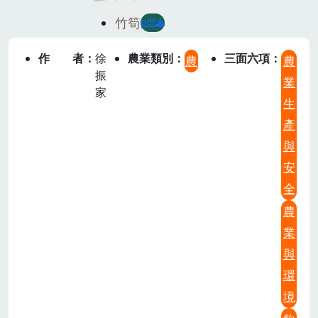
竹筍
pdf
作者
徐
農業類別
三面六項
農
農
振
業
家
生
產
與
安
全
農
業
與
環
境