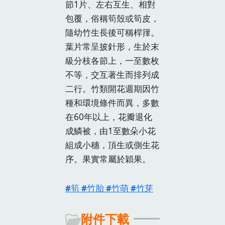
節1片、左右互生、相對
包覆，俗稱筍殼或筍皮，
隨幼竹生長後可稱桿籜。
葉片常呈披針形，生於末
級分枝各節上，一至數枚
不等，交互著生而排列成
二行。竹類開花週期因竹
種和環境條件而異，多數
在60年以上，花瓣退化
成鱗被，由1至數朵小花
組成小穗，頂生或側生花
序。果實常屬於穎果。
筍
竹胎
竹萌
竹芽
附件下載