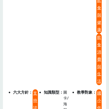
飲
食
與
健
康
飲
食
消
費
與
生
活
六大方針
知識類型
圖
教學對象
支
國
卡/
持
小
海
認
低