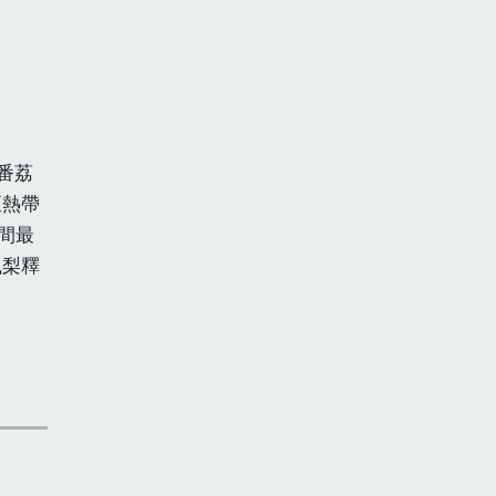
子番荔
亞熱帶
間最
鳳梨釋