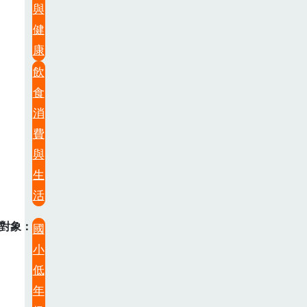
與
健
康
飲
食
消
費
與
生
活
對象
國
小
低
年