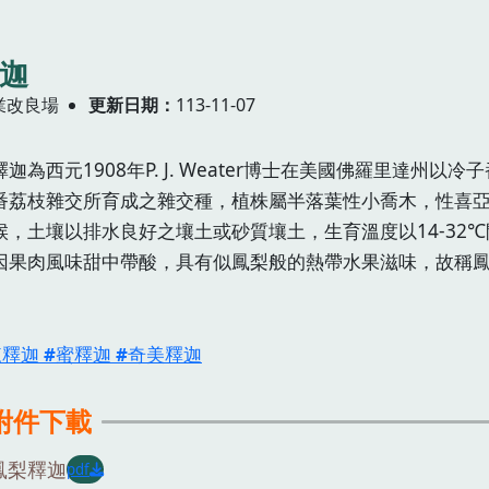
釋迦
業改良場
更新日期
113-11-07
迦為西元1908年P. J. Weater博士在美國佛羅里達州以冷
番荔枝雜交所育成之雜交種，植株屬半落葉性小喬木，性喜
候，土壤以排水良好之壤土或砂質壤土，生育溫度以14-32℃
因果肉風味甜中帶酸，具有似鳳梨般的熱帶水果滋味，故稱
來釋迦
蜜釋迦
奇美釋迦
附件下載
鳳梨釋迦
pdf