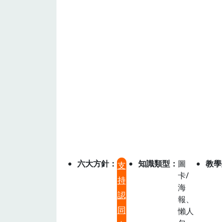
六大方針
知識類型
圖
教學
支
卡/
持
海
認
報、
同
懶人