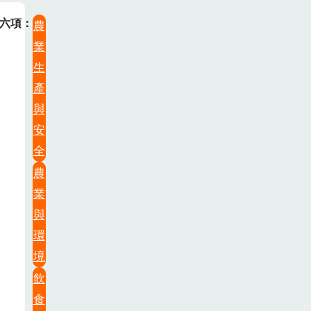
六項
農
業
生
產
與
安
全
農
業
與
環
境
飲
食