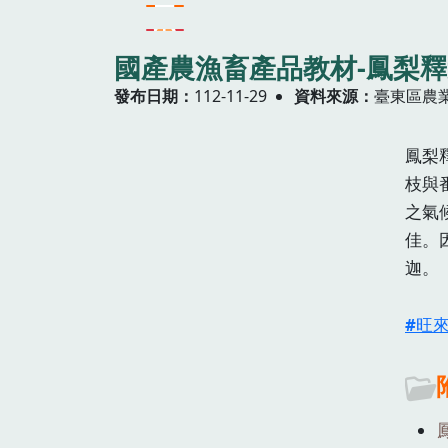
國產農漁畜產品教材-鳳梨
發布日期
112-11-29
資料來源
臺東區農
鳳梨釋
枝與
之氣
佳。
迦。
旺