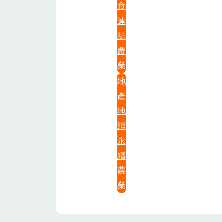
食
連
結
農
業
地
產
地
消
永
續
農
業