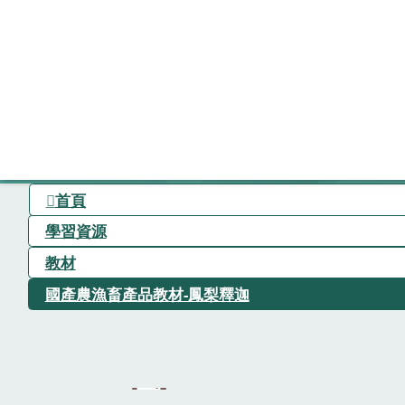
首頁
學習資源
教材
國產農漁畜產品教材-鳳梨釋迦