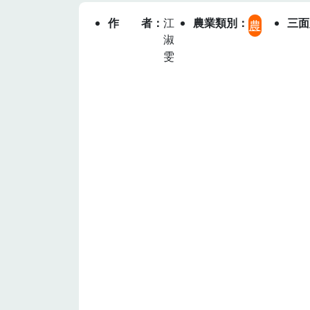
作者
江
農業類別
三面
農
淑
雯