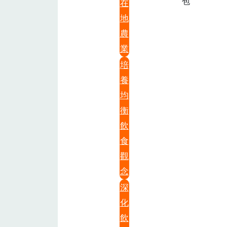
包
在
地
農
業
培
養
均
衡
飲
食
觀
念
深
化
飲