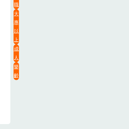
職
大
專
以
上
成
人
樂
齡