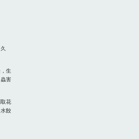
「久
長，生
，蟲害
割取花
是水餃