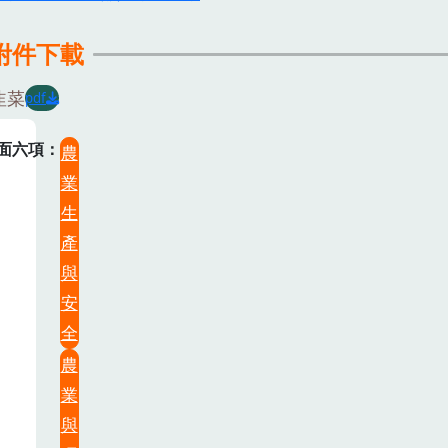
附件下載
韭菜
pdf
面六項
農
業
生
產
與
安
全
農
業
與