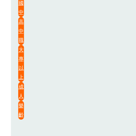
國
中
高
中
職
大
專
以
上
成
人
樂
齡