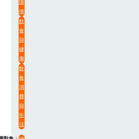
環
境
飲
食
與
健
康
飲
食
消
費
與
生
活
學對象