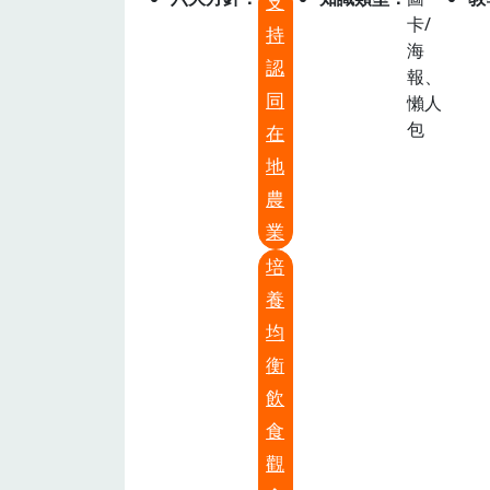
支
卡/
持
海
認
報、
同
懶人
包
在
地
農
業
培
養
均
衡
飲
食
觀