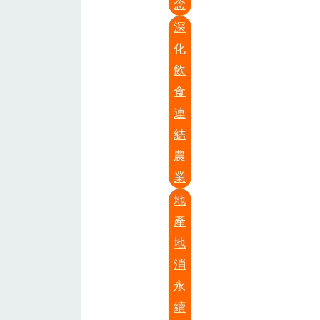
念
深
化
飲
食
連
結
農
業
地
產
地
消
永
續