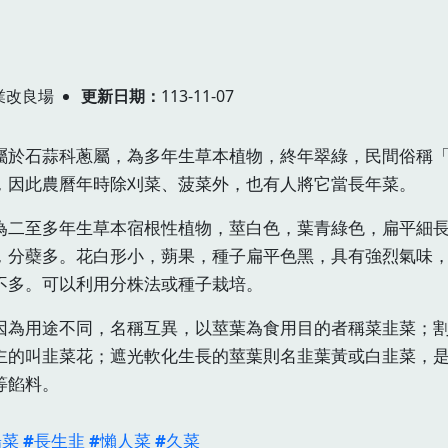
業改良場
更新日期
113-11-07
屬於石蒜科蔥屬，為多年生草本植物，終年翠綠，民間俗稱
，因此農曆年時除刈菜、菠菜外，也有人將它當長年菜。
為二至多年生草本宿根性植物，莖白色，葉青綠色，扁平細
，分蘗多。花白形小，蒴果，種子扁平色黑，具有強烈氣味
不多。可以利用分株法或種子栽培。
因為用途不同，名稱互異，以莖葉為食用目的者稱菜韭菜；
主的叫韭菜花；遮光軟化生長的莖葉則名韭葉黃或白韭菜，
等餡料。
陽菜
長生韭
懶人菜
久菜