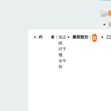
作者
張志
農業類別
三
農
維、
邱于
珊、
全中
和