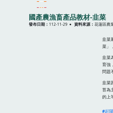
國產農漁畜產品教材-韭菜
發布日期
112-11-29
資料來源
花蓮區農
韭菜
菜」
韭菜
育強
問題
韭菜
苔為
的上
起