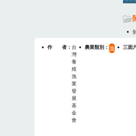
作者
台
農業類別
三面
漁
灣
養
殖
漁
業
發
展
基
金
會