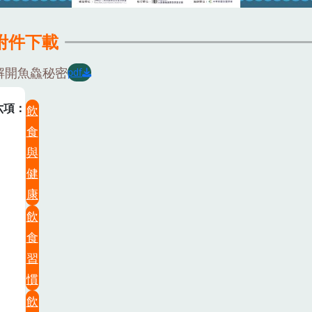
附件下載
解開魚鱻秘密
pdf
六項
飲
食
與
健
康
飲
食
習
慣
飲