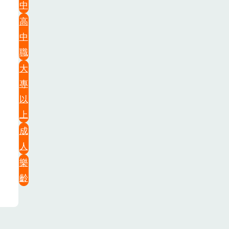
中
高
中
職
大
專
以
上
成
人
樂
齡