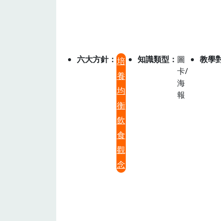
六大方針
知識類型
圖
教學
培
卡/
養
海
均
報
衡
飲
食
觀
念