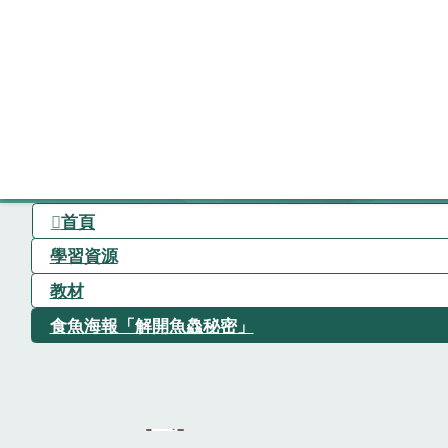
首頁
學習資源
教材
食魚海報「解開魚鱻秘密」