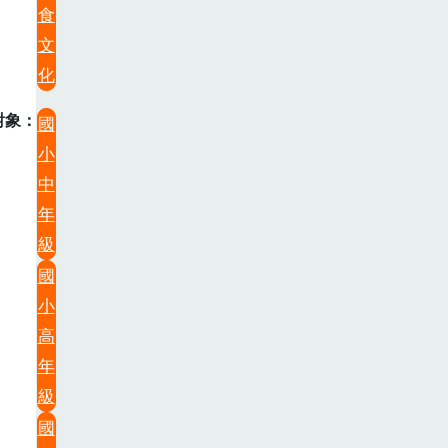
食
文
化
對象
國
小
中
年
級
國
小
高
年
級
國