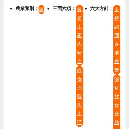
農業類別
三面六項
六大方針
農
農
支
業
持
生
認
產
同
與
在
安
地
全
農
業
飲
食
深
消
化
費
飲
與
食
生
連
活
結