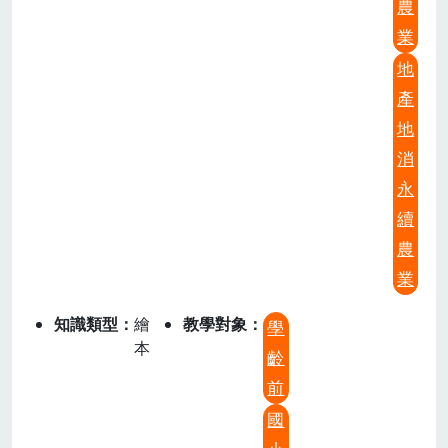
農
業
地
產
地
消
永
續
農
業
知識類型
繪
教學對象
學
本
齡
前
國