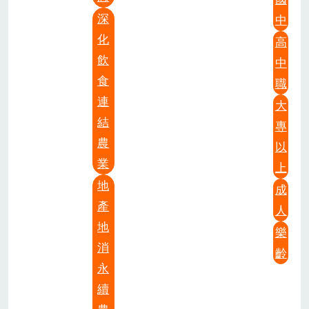
深
中
化
高
飲
中
食
職
連
大
結
專
農
以
業
上
地
成
產
人
地
樂
消
齡
永
續