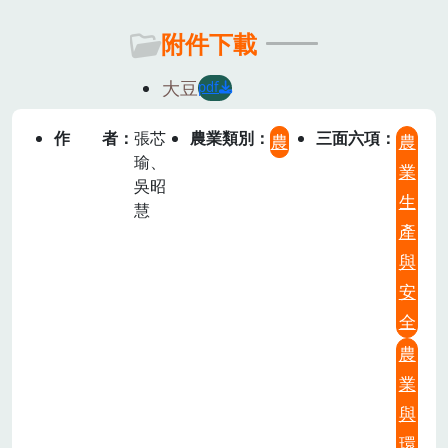
附件下載
大豆
pdf
作者
張芯
農業類別
三面六項
農
農
瑜、
業
吳昭
生
慧
產
與
安
全
農
業
與
環