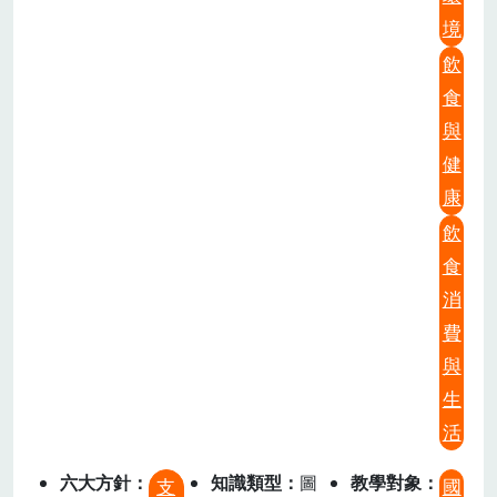
境
飲
食
與
健
康
飲
食
消
費
與
生
活
六大方針
知識類型
圖
教學對象
支
國