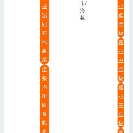
卡/
持
小
海
認
低
報
同
年
在
級
地
國
農
小
業
中
培
年
養
級
均
國
衡
小
飲
高
食
年
觀
級
念
國