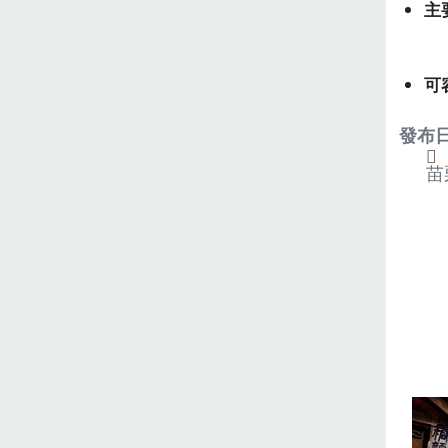
主
可
發布日期
苗