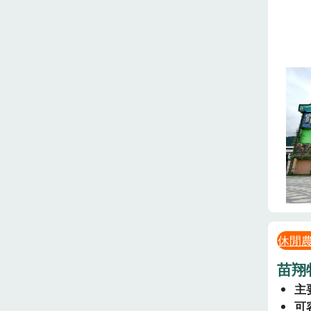
休閒
苗翔
主
可