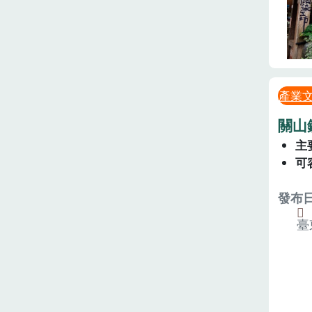
產業
關山
主
可
發布日期
臺