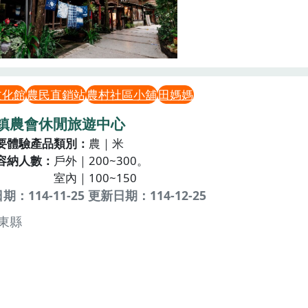
文化館
農民直銷站
農村社區小舖
田媽媽
鎮農會休閒旅遊中心
要體驗產品類別
農｜米
容納人數
戶外｜200~300。
室內｜100~150
：114-11-25 更新日期：114-12-25
東縣