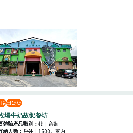
農場
田媽媽
牧場牛奶故鄉餐坊
要體驗產品類別
牧｜畜類
容納人數
戶外｜1500。室內