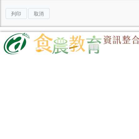
列印
取消