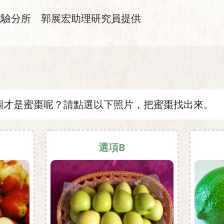
試驗分所 郭展宏助理研究員提供
個才是蜜棗呢？請點選以下照片，把蜜棗找出來。
選項B