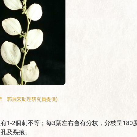
所 郭展宏助理研究員提供)
有1-2個刺不等；每3葉左右會有分枝，分枝呈18
皮孔及裂痕。