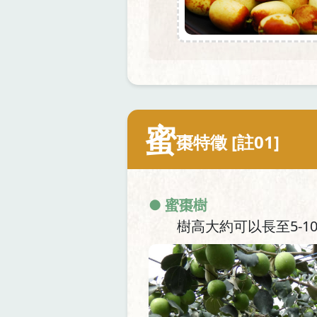
蜜
棗特徵 [註01]
● 蜜棗樹
樹高大約可以長至5-1