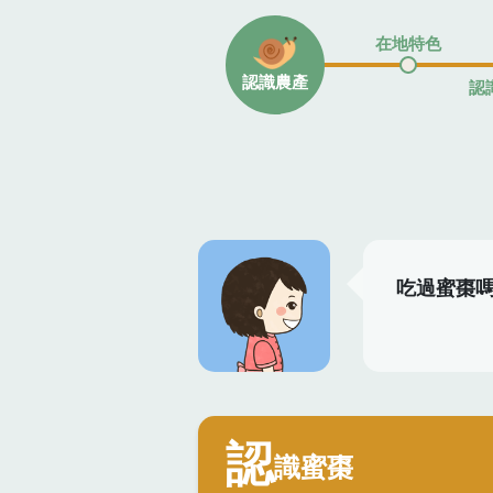
在地特色
認識農產
認
吃過蜜棗
認
識蜜棗