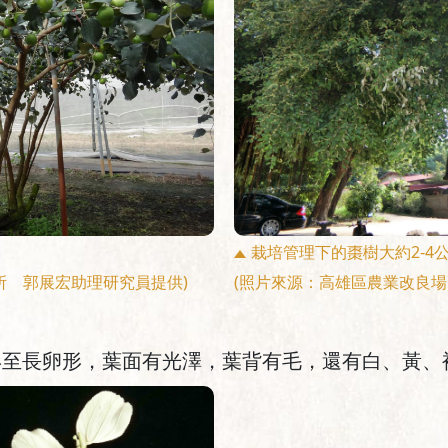
栽培管理下的棗樹大約2-4
所 郭展宏助理研究員提供)
(照片來源：高雄區農業改良場
形至長卵形，葉面有光澤，葉背有毛，還有白、黃、