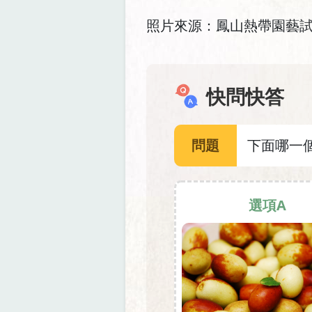
照片來源：鳳山熱帶園藝
快問快答
問題
下面哪一
選項A