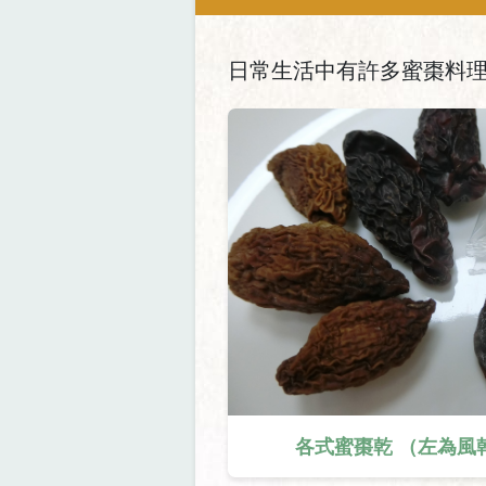
日常生活中有許多蜜棗料
各式蜜棗乾 （左為風