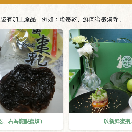
理還有加工產品，例如：蜜棗乾、鮮肉蜜棗湯等。
乾、右為龍眼蜜煉）
以新鮮蜜棗