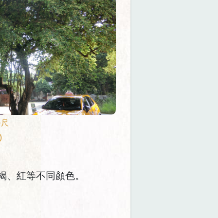
公尺
)
褐、紅等不同顏色。