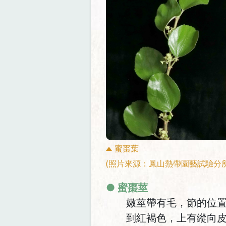
蜜棗葉
(照片來源：鳳山熱帶園藝試驗分
● 蜜棗莖
嫩莖帶有毛，節的位置
到紅褐色，上有縱向