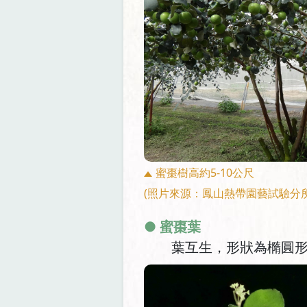
蜜棗樹高約5-10公尺
(照片來源：鳳山熱帶園藝試驗分
● 蜜棗葉
葉互生，形狀為橢圓