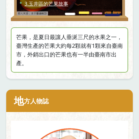
3.玉井區的芒果故事
4.愛文芒果之父的堅持
5.打造愛文芒果專業區
芒果，是夏日最讓人垂涎三尺的水果之一，
6.果農們在「芒」什麼？
臺灣生產的芒果大約每2顆就有1顆來自臺南
7.歡迎來到芒果世界
市，外銷出口的芒果也有一半由臺南市出
產。
8.芒果職人的精神
9.臺南國際芒果節歡迎你
地
方人物誌