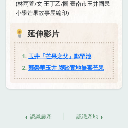
(林雨萱/文 王丁乙/圖 臺南市玉井國民
小學芒果故事屋編印)
延伸影片
玉井「芒果之父」鄭罕池
鄭榮華玉井 腳踏實地無毒芒果
資
料來源
認識農產
認識產地