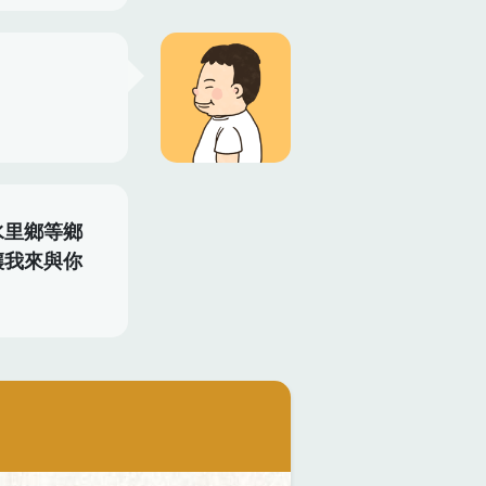
水里鄉等鄉
讓我來與你