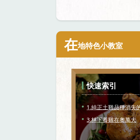
在
地特色小教室
快速索引
1.純正土雞品種消失
3.林下養雞在奧萬大