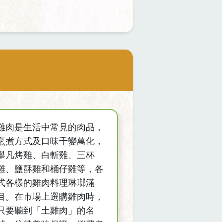
雞肉是生活中常見的肉品，
烹煮方式及口味千變萬化，
舉凡烤雞、白斬雞、三杯
雞、鹽酥雞和桶仔雞等，各
式各樣的雞肉料理琳瑯滿
目。在市場上選購雞肉時，
只要聽到「土雞肉」的名