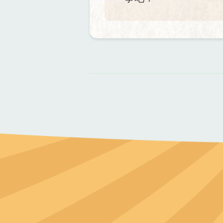
資
料來源