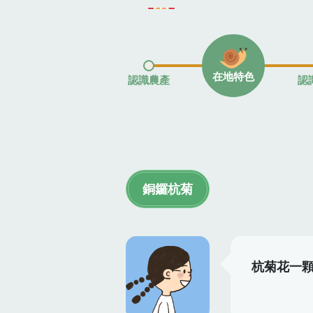
在地特色
認識農產
認
銅鑼杭菊
杭菊花一