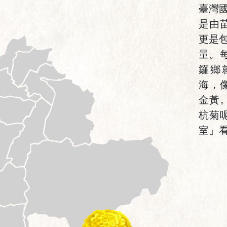
臺灣
是由
更是
量。
鑼鄉
海，
金黃
杭菊
室」看