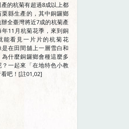
國產的杭菊有超過8成以上都
苗栗縣生產的，其中銅鑼鄉
包辦全臺灣將近7成的杭菊產
每年11月杭菊花季，來到銅
就能看見一片片的杭菊花
像是在田間舖上一層雪白和
。為什麼銅鑼鄉會種這麼多
呢？一起來「在地特色小教
看吧！[註01,02]