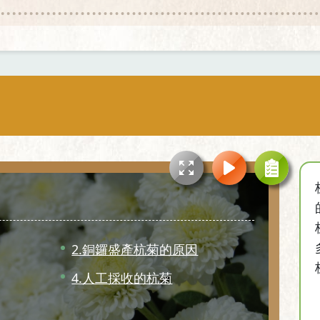
2.銅鑼盛產杭菊的原因
4.人工採收的杭菊