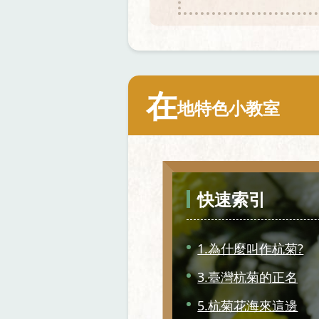
在
地特色小教室
快速索引
1.為什麼叫作杭菊?
3.臺灣杭菊的正名
5.杭菊花海來這邊