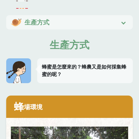
生產方式
生產方式
蜂蜜是怎麼來的？蜂農又是如何採集蜂
蜜的呢？
蜂
場環境