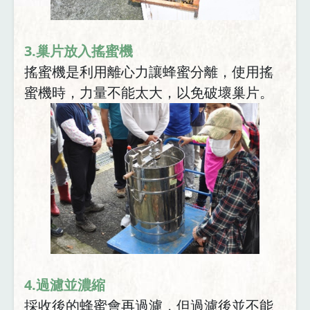
3.巢片放入搖蜜機
搖蜜機是利用離心力讓蜂蜜分離，使用搖
蜜機時，力量不能太大，以免破壞巢片。
4.過濾並濃縮
採收後的蜂蜜會再過濾，但過濾後並不能