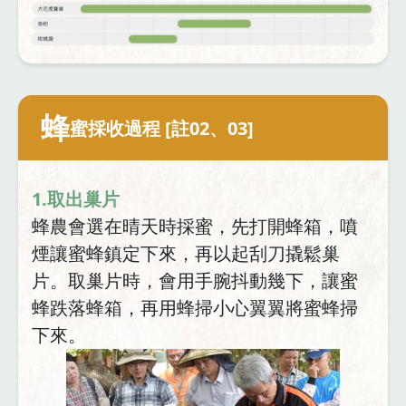
蜂
蜜採收過程 [註02、03]
1.取出巢片
蜂農會選在晴天時採蜜，先打開蜂箱，噴
煙讓蜜蜂鎮定下來，再以起刮刀撬鬆巢
片。取巢片時，會用手腕抖動幾下，讓蜜
蜂跌落蜂箱，再用蜂掃小心翼翼將蜜蜂掃
下來。