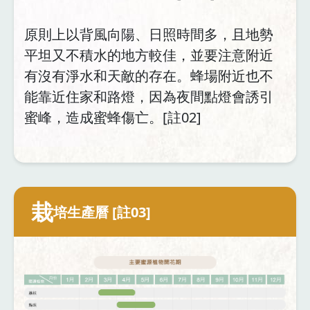
原則上以背風向陽、日照時間多，且地勢
平坦又不積水的地方較佳，並要注意附近
有沒有淨水和天敵的存在。蜂場附近也不
能靠近住家和路燈，因為夜間點燈會誘引
蜜峰，造成蜜蜂傷亡。[註02]
栽
培生產曆 [註03]