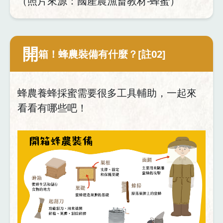
（照片來源：國產農漁畜教材-蜂蜜）
開
箱！蜂農裝備有什麼？[註02]
蜂農養蜂採蜜需要很多工具輔助，一起來
看看有哪些吧！