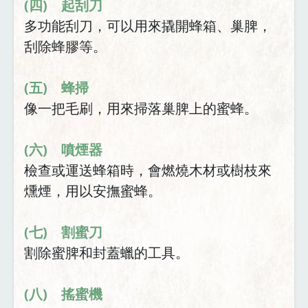
(四) 起刮刀
多功能刮刀，可以用來撬開蜂箱、巢脾，
刮除蜂膠等。
(五) 蜂掃
像一把毛刷，用來掃落巢脾上的蜜蜂。
(六) 噴煙器
檢查或運送蜂箱時，會燃燒木材或樹枝來
燻煙，用以安撫蜜蜂。
(七) 割蜜刀
割除蜜脾和封蓋蠟的工具。
(八) 搖蜜機