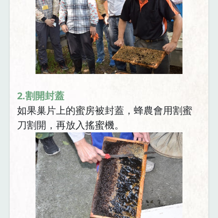
2.割開封蓋
如果巢片上的蜜房被封蓋，蜂農會用割蜜
刀割開，再放入搖蜜機。