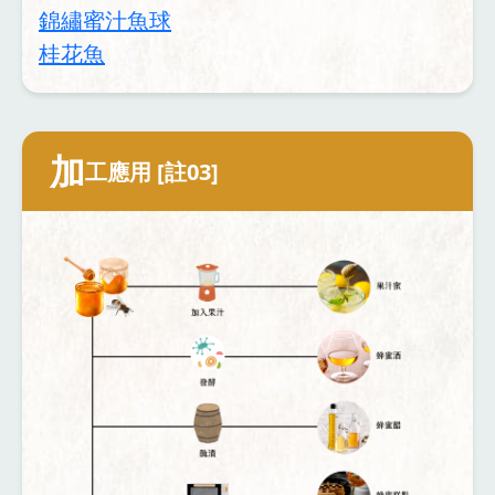
錦繡蜜汁魚球
桂花魚
加
工應用 [註03]