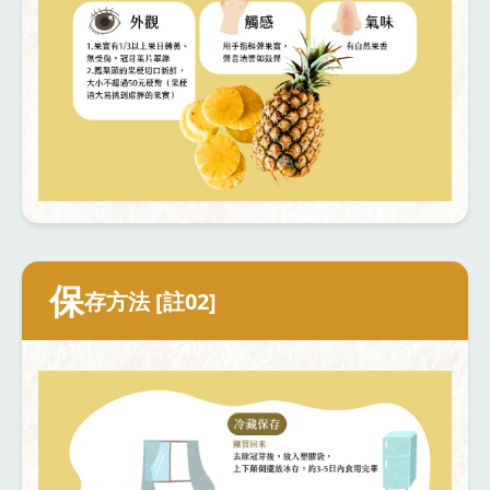
保
存方法 [註02]