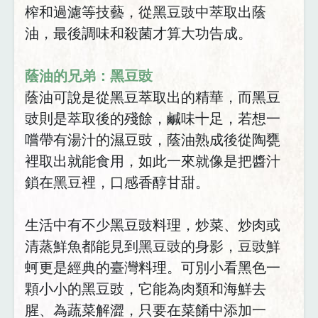
榨和過濾等技藝，從黑豆豉中萃取出蔭
油，最後調味和殺菌才算大功告成。
蔭油的兄弟：黑豆豉
蔭油可說是從黑豆萃取出的精華，而黑豆
豉則是萃取後的殘餘，鹹味十足，若想一
嚐帶有湯汁的濕豆豉，蔭油熟成後從陶甕
裡取出就能食用，如此一來就像是把醬汁
鎖在黑豆裡，口感香醇甘甜。
生活中有不少黑豆豉料理，炒菜、炒肉或
清蒸鮮魚都能見到黑豆豉的身影，豆豉鮮
蚵更是經典的臺灣料理。可別小看黑色一
顆小小的黑豆豉，它能為肉類和海鮮去
腥、為蔬菜解澀，只要在菜餚中添加一