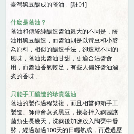
臺灣黑豆釀成的蔭油。[註01]
什麼是蔭油？
蔭油和傳統純釀造醬油最大的不同是，蔭
油用黑豆釀造，而醬油則是以黃豆和小麥
為原料，相似的釀造手法，卻造就不同的
風味，蔭油比醬油甘甜，更適合沾醬食
用，而醬油香氣較足，有些人偏好醬油滷
煮的香味。
只能手工釀造的珍貴蔭油
蔭油的製作過程繁複，而且相當仰賴手工
製造。師傅會蒸煮黑豆，接著拌入麴菌讓
菌類生長幾天，洗麴後加鹽放入陶甕中發
酵，經過超過100天的日曬熟成，再透過壓