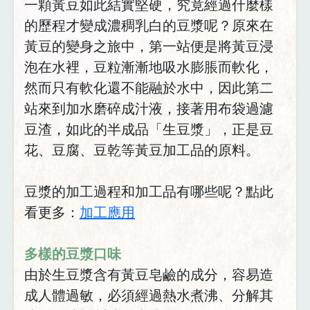
一顆黃豆如此結實堅硬，究竟經過什麼樣
的歷程才變成濃稠乳白的豆漿呢？原來在
黃豆的變身之旅中，第一站便是將黃豆浸
泡在水裡，豆粒漸漸地吸水膨脹而軟化，
然而只有軟化還不能融於水中，因此第二
站來到加水磨碎成汁液，接著用布袋過濾
豆渣，如此的半成品「生豆漿」，正是豆
花、豆腐、豆乾等黃豆加工品的原料。
豆漿的加工過程和加工品有哪些呢？點此
看更多：
加工應用
多樣的豆漿口味
由於生豆漿含有黃豆皂鹼的成分，容易造
成人體過敏，必須經過熱水煮沸、分解其