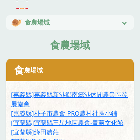
食農場域
食農場域
食
農場域
[嘉義縣]嘉義縣新港鄉南笨港休閒農業區發
展協會
[嘉義縣]朴子市農會-PRO農村社區小鋪
[宜蘭縣]宜蘭縣三星地區農會-青蔥文化館
[宜蘭縣]綠田農莊