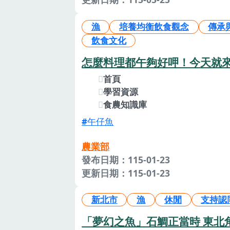
漁
培養均衡飲食觀念
傳承
飲食文化
怎麼料理都午夠好呷！今天就
首頁
學習資源
食農知識庫
午仔魚
農業部
發布日期：115-01-23
更新日期：115-01-23
新北市
漁
休閒
支持認
「夢幻之魚」石鯛正當時 東北