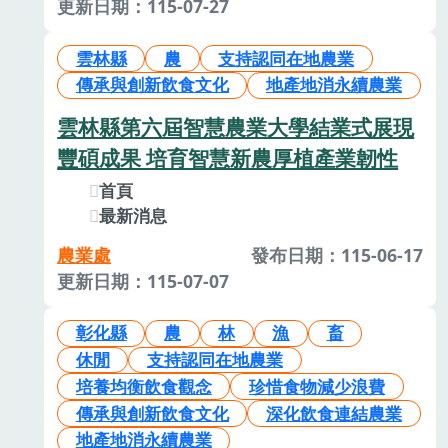
更新日期：115-07-27
雲林縣
農
支持認同在地農業
傳承與創新飲食文化
地產地消永續農業
雲林縣第六屆智慧農業大學結業式展現
豐碩成果 培育智慧新農厚植產業韌性
首頁
最新消息
農業處
發布日期：115-06-17
更新日期：115-07-07
彰化縣
農
林
漁
畜
休閒
支持認同在地農業
培養均衡飲食觀念
珍惜食物減少浪費
傳承與創新飲食文化
深化飲食連結農業
地產地消永續農業