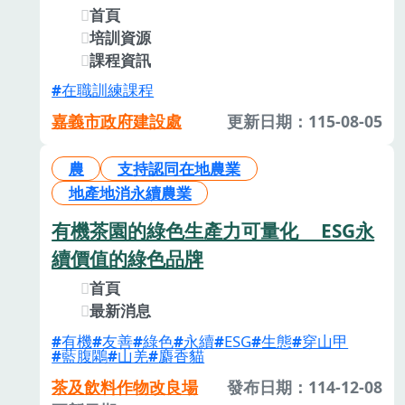
首頁
培訓資源
課程資訊
在職訓練課程
嘉義市政府建設處
更新日期：115-08-05
農
支持認同在地農業
地產地消永續農業
有機茶園的綠色生產力可量化 ESG永
續價值的綠色品牌
首頁
最新消息
有機
友善
綠色
永續
ESG
生態
穿山甲
藍腹鷴
山羌
麝香貓
茶及飲料作物改良場
發布日期：114-12-08