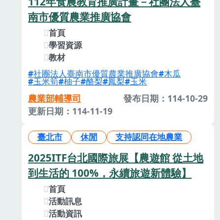
112年食農教育推廣計畫－社團法人臺
南市優質農業推廣協會
首頁
學習資源
教材
社團法人臺南市優質農業推廣協會
木瓜
玉米筍
柚子
酪梨
鳳梨
玉米
農業部輔導司
發布日期：114-10-29
更新日期：114-11-19
臺北市
休閒
支持認同在地農業
2025ITF台北國際旅展【農遊館 從土地
到生活的 100%，永續旅遊新體驗】
首頁
活動訊息
活動資訊