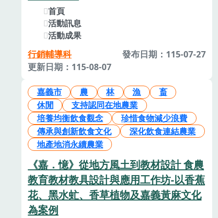
首頁
活動訊息
活動成果
行銷輔導科
發布日期：115-07-27
更新日期：115-08-07
嘉義市
農
林
漁
畜
休閒
支持認同在地農業
培養均衡飲食觀念
珍惜食物減少浪費
傳承與創新飲食文化
深化飲食連結農業
地產地消永續農業
《嘉．憶》從地方風土到教材設計 食農
教育教材教具設計與應用工作坊-以香蕉
花、黑水虻、香草植物及嘉義黃麻文化
為案例