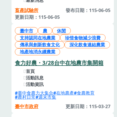
最新消息
畜產試驗所
發布日期：115-06-05
更新日期：115-06-05
臺中市
農
休閒
支持認同在地農業
珍惜食物減少浪費
傳承與創新飲食文化
深化飲食連結農業
地產地消永續農業
食力好農・3/28台中在地農市集開箱
首頁
活動訊息
活動資訊
臺中食農力大集合
在地農產
食農教育
農村日常
週末市集
臺中市政府
更新日期：115-03-27