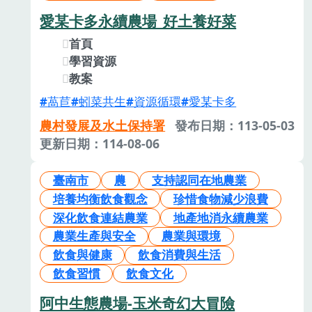
愛某卡多永續農場_好土養好菜
首頁
學習資源
教案
萵苣
蚓菜共生
資源循環
愛某卡多
農村發展及水土保持署
發布日期：113-05-03
更新日期：114-08-06
臺南市
農
支持認同在地農業
培養均衡飲食觀念
珍惜食物減少浪費
深化飲食連結農業
地產地消永續農業
農業生產與安全
農業與環境
飲食與健康
飲食消費與生活
飲食習慣
飲食文化
阿中生態農場-玉米奇幻大冒險