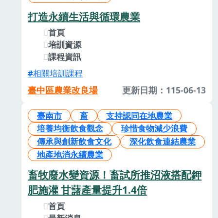
打造永續生活與循環農業
首頁
培訓資源
課程資訊
相關培訓課程
臺中區農業改良場
更新日期：115-06-13
臺南市
畜
支持認同在地農業
培養均衡飲食觀念
珍惜食物減少浪費
傳承與創新飲食文化
深化飲食連結農業
地產地消永續農業
畜牧廢水變資源！畜試所推沼液搭配鉀
肥施灌 甘藷產量提升1.4倍
首頁