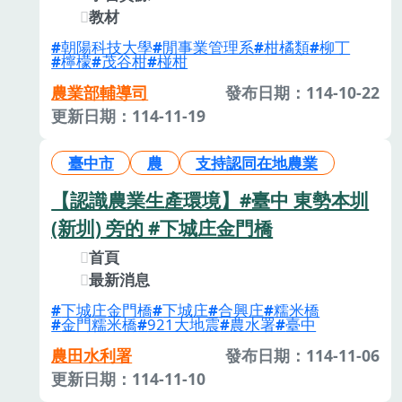
教材
朝陽科技大學
閒事業管理系
柑橘類
柳丁
檸檬
茂谷柑
椪柑
農業部輔導司
發布日期：114-10-22
更新日期：114-11-19
臺中市
農
支持認同在地農業
【認識農業生產環境】#臺中 東勢本圳
(新圳) 旁的 #下城庄金門橋
首頁
最新消息
下城庄金門橋
下城庄
合興庄
糯米橋
金門糯米橋
921大地震
農水署
臺中
農田水利署
發布日期：114-11-06
更新日期：114-11-10