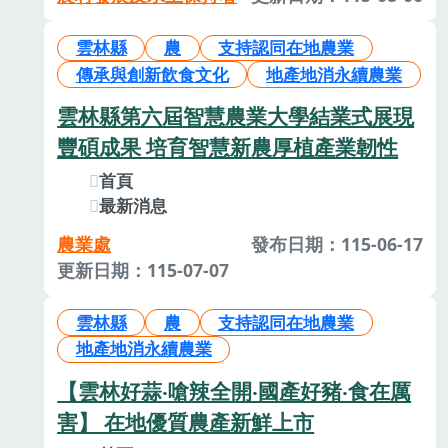
雲林縣
農
支持認同在地農業
傳承與創新飲食文化
地產地消永續農業
雲林縣第六屆智慧農業大學結業式展現
豐碩成果 培育智慧新農厚植產業韌性
首頁
最新消息
農業處
發布日期：115-06-17
更新日期：115-07-07
雲林縣
農
支持認同在地農業
地產地消永續農業
【雲林好蒜‧嗆辣全開‧國產好豬‧食在厲
害】 在地優質農產新鮮上市