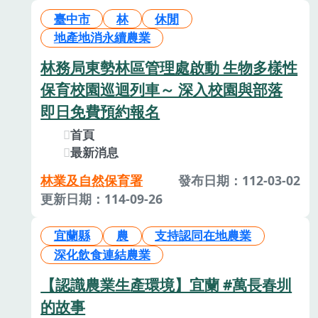
臺中市
林
休閒
地產地消永續農業
林務局東勢林區管理處啟動 生物多樣性
保育校園巡迴列車～ 深入校園與部落
即日免費預約報名
首頁
最新消息
林業及自然保育署
發布日期：112-03-02
更新日期：114-09-26
宜蘭縣
農
支持認同在地農業
深化飲食連結農業
【認識農業生產環境】宜蘭 #萬長春圳
的故事