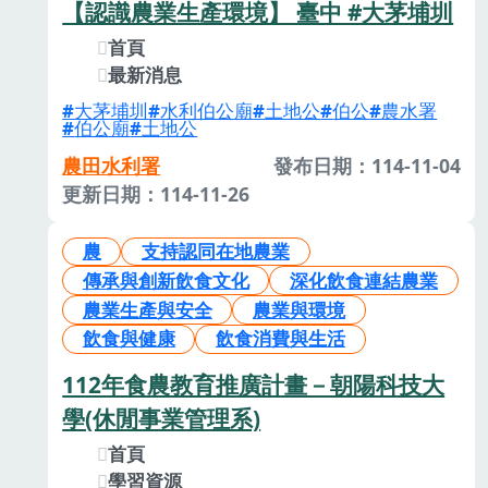
【認識農業生產環境】 臺中 #大茅埔圳
首頁
最新消息
大茅埔圳
水利伯公廟
土地公
伯公
農水署
伯公廟
土地公
農田水利署
發布日期：114-11-04
更新日期：114-11-26
農
支持認同在地農業
傳承與創新飲食文化
深化飲食連結農業
農業生產與安全
農業與環境
飲食與健康
飲食消費與生活
112年食農教育推廣計畫－朝陽科技大
學(休閒事業管理系)
首頁
學習資源