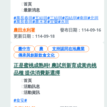
首頁
最新消息
萬長春圳
五結圳
三結圳
四結圳
南圳
北圳
萬長春圳
農水署
宜蘭
水圳
農田水利署
發布日期：114-09-16
更新日期：114-09-18
臺中市
農
支持認同在地農業
傳承與創新飲食文化
正是蜜桃成熟時! 農試所新育成黃肉桃
品種 提供消費新選擇
首頁
活動訊息
活動資訊
食安