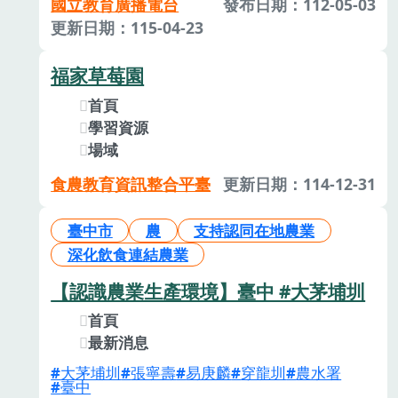
國立教育廣播電台
發布日期：112-05-03
更新日期：115-04-23
福家草莓園
首頁
學習資源
場域
食農教育資訊整合平臺
更新日期：114-12-31
臺中市
農
支持認同在地農業
深化飲食連結農業
【認識農業生產環境】臺中 #大茅埔圳
首頁
最新消息
大茅埔圳
張寧壽
易庚麟
穿龍圳
農水署
臺中