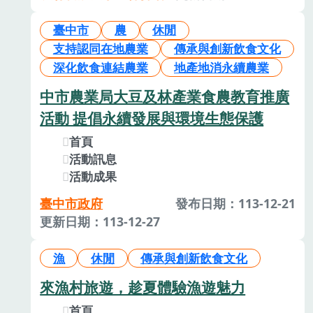
臺中市
農
休閒
支持認同在地農業
傳承與創新飲食文化
深化飲食連結農業
地產地消永續農業
中市農業局大豆及林產業食農教育推廣
活動 提倡永續發展與環境生態保護
首頁
活動訊息
活動成果
臺中市政府
發布日期：113-12-21
更新日期：113-12-27
漁
休閒
傳承與創新飲食文化
來漁村旅遊，趁夏體驗漁遊魅力
首頁