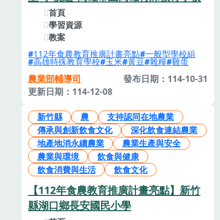
首頁
學習資源
教案
112年食農教育推廣計畫亮點
一般型學校組
高雄特殊教育學校
玉米
黃豆
雜糧
雞蛋
農業部輔導司
發布日期：114-10-31
更新日期：114-12-08
新竹縣
農
支持認同在地農業
傳承與創新飲食文化
深化飲食連結農業
地產地消永續農業
農業生產與安全
農業與環境
飲食與健康
飲食消費與生活
飲食文化
【112年食農教育推廣計畫亮點】新竹
縣湖口鄉長安國民小學