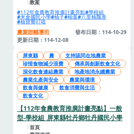
教案
112年食農教育推廣計畫亮點
學校組
米倉國民小學
柚子
柚葉
八里柚飄香
柚寶響叮噹
農業部輔導司
發布日期：114-10-29
更新日期：114-12-08
屏東縣
農
支持認同在地農業
珍惜食物減少浪費
傳承與創新飲食文化
深化飲食連結農業
地產地消永續農業
農業生產與安全
農業與環境
飲食與健康
飲食消費與生活
飲食文化
【112年食農教育推廣計畫亮點】一般
型-學校組_屏東縣牡丹鄉牡丹國民小學
首頁