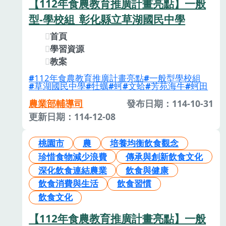
【112年食農教育推廣計畫亮點】一般
型-學校組_彰化縣立草湖國民中學
首頁
學習資源
教案
112年食農教育推廣計畫亮點
一般型學校組
草湖國民中學
牡蠣
蚵
文蛤
芳苑海牛
蚵田
農業部輔導司
發布日期：114-10-31
更新日期：114-12-08
桃園市
農
培養均衡飲食觀念
珍惜食物減少浪費
傳承與創新飲食文化
深化飲食連結農業
飲食與健康
飲食消費與生活
飲食習慣
飲食文化
【112年食農教育推廣計畫亮點】一般