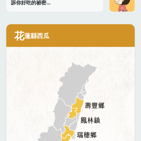
訴你好吃的祕密…
花
蓮縣西瓜