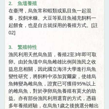
2. 魚塭養殖
在臺灣，烏魚常和蝦類或虱目魚一起混
養，投飼米糠、大豆等虱目魚補充飼料一
起餵食，也是自古就採用的養殖方式。[註
02]
3. 繁殖特性
漁民利用天然烏魚苗，養殖2至3年即可取
卵。由於魚塭中烏魚雌雄比例與漁民之收
益息息相關，因此國立海洋大學進行烏魚
變性研究，將飼料中添加賀爾蒙，使雄烏
魚轉變為雌烏魚，證實已可獲得95%以上
的雌烏魚，對於孕卵烏魚養殖有莫大的助
益。亦有部份漁民利用選育的方式，憑藉
多年養殖經驗，在烏魚1歲之後挑選分離出