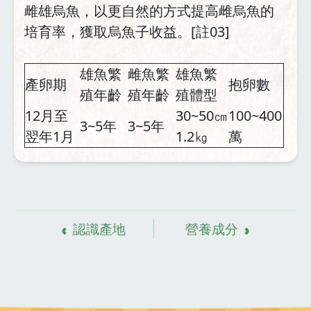
雌雄烏魚，以更自然的方式提高雌烏魚的
培育率，獲取烏魚子收益。[註03]
雄魚繁
雌魚繁
雄魚繁
產卵期
抱卵數
殖年齡
殖年齡
殖體型
12月至
30~50㎝
100~400
3~5年
3~5年
翌年1月
1.2㎏
萬
資
料來源
認識產地
營養成分