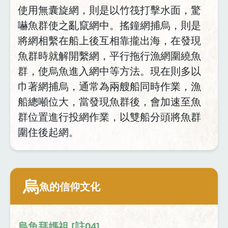
使用無囊旋網，則是以竹筏打擊水面，驚
嚇魚群使之亂竄網中。搖鐘網捕烏，則是
將網相繫在船上後互相靠攏出海，在發現
魚群時就解開繫網，平行拖行漁網圍繞魚
群，使烏魚進入網中等方法。現在則多以
巾著網捕烏，通常為兩艘船同時作業，漁
船總噸位大，當發現魚群後，會加速至魚
群位置進行投網作業，以雙船分頭將魚群
圍住後起網。
烏
魚的信仰文化
烏魚拜媽祖 [註04]