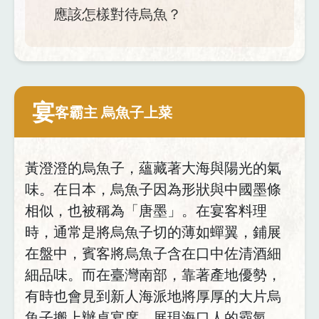
應該怎樣對待烏魚？
宴
客霸主 烏魚子上菜
黃澄澄的烏魚子，蘊藏著大海與陽光的氣
味。在日本，烏魚子因為形狀與中國墨條
相似，也被稱為「唐墨」。在宴客料理
時，通常是將烏魚子切的薄如蟬翼，鋪展
在盤中，賓客將烏魚子含在口中佐清酒細
細品味。而在臺灣南部，靠著產地優勢，
有時也會見到新人海派地將厚厚的大片烏
魚子搬上辦桌宴席，展現海口人的霸氣，