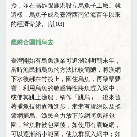
授，並在高雄跟鹿港設立烏魚子工廠。就
這樣，烏魚子成為臺灣西南沿海百年以來
的經濟命脈。[註03]
鏗鏘合圍捕烏去
臺灣開始有烏魚漁業可追溯到明朝末年，
當時漁民捕烏魚的方法比較簡陋，將漁網
下水後綁在竹筏上，圍住烏魚，再敲擊聲
響，利用烏魚的敏感特性將魚趕入網中，
或使其跳上漁船，稱作「跳烏」。後來隨
著捕魚技術逐漸進步，漸漸有旋網以及搖
鐘網捕烏。漁民合力放下旋網將魚群包
圍，當魚群被包圍後，如使用有囊旋網，
可以逐漸縮小範圍，使魚群竄入網中；如