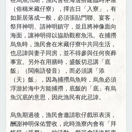
（俗稱米藏仔寮），擇吉日「入寮」，有
如新居落成一般，必須張貼門聯、宴客，
祭拜神明、請神明鎮守，並且將神像面向
海面，讓神明得以協助觀察魚汛。在捕撈
烏魚時，漁民會在米藏仔寮中共同生活，
也忌諱與妻子同房，並不得參與任何喪葬
事宜。另外在用膳時，盛飯切忌講「底
飯」（閩南語發音），而必須講「添
（天）飯」，因為捕撈烏魚時，烏魚必須
浮游於海中方能捕撈，底飯的「底」有烏
魚沉底的意思，因此漁民有此忌諱。
烏魚期過後，漁民會邀請歌仔戲班表演，
酬謝神明保佑豐收，此時漁寮內會有「拜