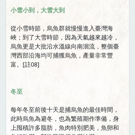
小雪小到，大雪大到
從小雪時節，烏魚群就慢慢進入臺灣海
峽；到了大雪時節，因為天氣越來越冷，
烏魚更是大批沿水溫線向南洄流，整個臺
灣西部沿海均可捕獲烏魚，產量非常豐
富。[註08]
冬至
每年冬至前後十天是捕烏魚的最佳時間，
此時烏魚為避冬，也為繁殖期作準備，身
上囤積許多脂肪，魚肉特別肥美，魚卵和