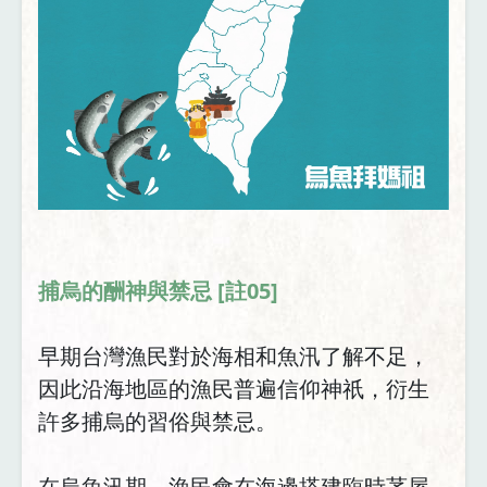
捕烏的酬神與禁忌 [註05]
早期台灣漁民對於海相和魚汛了解不足，
因此沿海地區的漁民普遍信仰神祇，衍生
許多捕烏的習俗與禁忌。
在烏魚汛期，漁民會在海邊搭建臨時茅屋