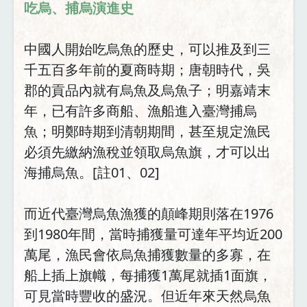
吃烏、捕烏演進史
中國人開始吃烏魚的歷史，可以推及到三
千五百多年前的夏商時期；唐朝時代，吳
郡的貢品內就有烏魚及烏魚子；明嘉靖末
年，已有許多商船、漁船進入臺灣捕烏
魚；明鄭時期到清朝期間，甚至規定漁民
必須先繳納漁稅並領取烏魚旗，才可以出
海捕烏魚。[註01、02]
而近代臺灣烏魚漁獲的顛峰期則落在1976
到1980年間，當時捕獲量可達年平均近200
萬尾，漁民會依烏魚捕獲數量的多寡，在
船上插上旗幟，每捕獲1萬尾就插1面旗，
可見當時豐收的盛況。但近年來天然烏魚