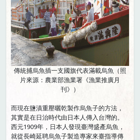
傳統捕烏魚插一支國旗代表滿載烏魚（照
片來源：農業部漁業署《漁業推廣月
刊》）
而現在鹽漬重壓曬乾製作烏魚子的方法，
其實是在日治時代由日本人傳入台灣的。
西元1909年，日本人發現臺灣盛產烏魚，
就從長崎延聘烏魚子製造專家來臺指導傳