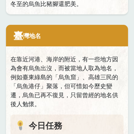
冬至的烏魚比豬腳還肥美。
臺
灣地名
在靠近河港、海岸的附近，有一些地方因
為會有烏魚出沒，而被當地人取為地名，
例如臺東綠島的「烏魚窟」、高雄三民的
「烏魚港仔」聚落，但可惜如今歷史變
遷，烏魚已再不復見，只留曾經的地名供
後人勉懷。
今日任務