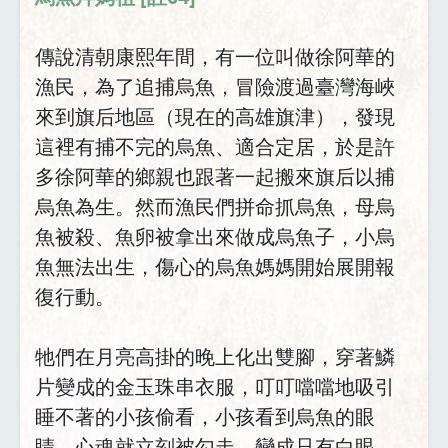
傳說清朝康熙年間，有一位叫做徐阿華的
漁民，為了追捕烏魚，冒險渡過臺灣海峽
來到旗后地區（現在的高雄旗津），發現
這裡有捕不完的烏魚、適合定居，於是許
多徐阿華的鄉親也跟著一起搬來旗后以捕
烏魚為生。然而漁民們拼命抓烏魚，母烏
魚被殺、魚卵被拿出來做成烏魚子，小烏
魚無法出生，傷心的烏魚媽媽開始展開報
復行動。
牠們在月亮高掛的晚上化出雙腳，穿著鱗
片變成的金玉珠串衣服，叮叮噹噹地吸引
睡不著的小孩偷看，小孩看到烏魚的眼
睛，心魂就立刻被勾走，變成只有白眼