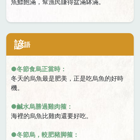
魚鰾飽滿，幫漁民賺得盆滿缽滿。
諺
語
●冬節食烏正當時：
冬天的烏魚最是肥美，正是吃烏魚的好時
機。
●鹹水烏勝過雞肉箍：
海裡的烏魚比雞肉還要好吃。
●冬節烏，較肥豬脚箍：