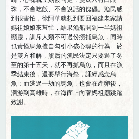
珠，不會吃飯、不會說話的傀儡。漁民感
到很害怕，徐阿華就想到要回福建老家請
媽祖娘娘來幫忙，結果漁船開到一半媽祖
顯靈，訓斥人類不可過份撈捕烏魚，同時
也責怪烏魚擅自勾引小孩心魂的行為。於
是雙方和解，旗后的漁民決定只要過了冬
至的第十五天，就不再抓烏魚，而且在漁
季結束後，還要舉行海祭，誦經感念烏
魚；而逃過一劫的烏魚，也會在產卵後，
洄游到高雄時，在海面上向著媽祖廟跳躍
致謝。