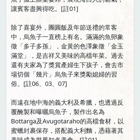
讓賓客盡興得吃。[註01]
除了喜宴外，團圓飯及年節送禮的常客
中，烏魚子一直榜上有名。滿滿的魚卵象
徵「多子多孫」，金黃的色澤象徵「金玉
滿堂」，是吉祥又美味的高檔年菜。過去
還有夫家為了獎賞產婦生下孩子，會去市
場切個「幾片」烏魚子來獎勵媳婦的習
俗。[註06、03、07]
而遠在地中海的義大利及希臘，也透過反
覆醃製和曝曬烏魚子，製作出名為
Bottarga及Avugotaraho的高檔食材，以
蜜蠟封裹保存，搭配義大利麵，憑藉著其
美味成為世界知名美食。[註01]