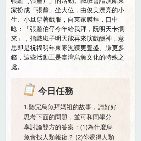
帳籬（張釐）」的活動。戲班會請漁船東
家扮成「張釐」坐大位，由俊美漂亮的小
生、小旦穿著戲服，向東家膜拜，口中
唸：「張釐伯仔今年給我拜，阮明天卡擱
來」，指戲班子明天能再來演戲酬神，意
思即是祝福明年東家漁獲更豐盛、賺更多
錢，這些活動正是臺灣烏魚文化的特殊之
處。
今日任務
1.聽完烏魚拜媽祖的故事，請好好
思考下面的問題，並可和同學分
享討論雙方的答案：(1)為什麼烏
魚會找人類報復？ (2)你覺得人類