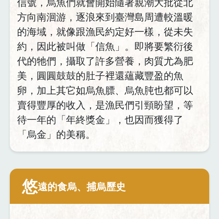
信號，烏魚們就會開始隨著親潮大批從北
方向南洄游，逐浪來到臺灣島周遭較溫暖
的海域，就像跟漁民約定好一樣，從未失
約，因此被叫做「信魚」。即將要繁衍後
代的牠們，攝取了許多營養，肉質尤為肥
美，圓圓鼓鼓的肚子裡還蘊藏豐盈的魚
卵，加上其它如烏魚膘、烏魚肫也都可以
賣得豐厚的收入，是漁民們引頸盼望，等
待一年的「年終獎金」，也因而獲得了
「烏金」的美稱。
悠
遠的食烏、捕烏歷史