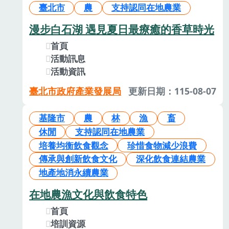
臺北市
農
支持認同在地農業
漫步白石湖 遇見夏日最療癒的香草時光
首頁
活動訊息
活動資訊
臺北市政府產業發展局
更新日期：115-08-07
基隆市
農
林
漁
畜
休閒
支持認同在地農業
培養均衡飲食觀念
珍惜食物減少浪費
傳承與創新飲食文化
深化飲食連結農業
地產地消永續農業
在地農漁文化與飲食特色
首頁
培訓資源