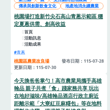
傳承與創新飲食文化
地產地消永續農業
桃園場打造新竹尖石高山青蔥示範區 穩
定夏蔥供需、創高收益
首頁
活動訊息
活動成果
青蔥
桃園區農業改良場
發布日期：115-07-28
更新日期：115-07-30
今天換爸爸掌勺！高市農業局攜手高雄
翰品 親子共煮「食」踐家務共享 玩出
在地好滋味/高雄翰品酒店行政主廚近
距離示範「大寮紅豆麻糬包」等在地料