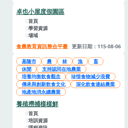
卓也小屋度假園區
首頁
學習資源
場域
食農教育資訊整合平臺
更新日期：115-08-06
基隆市
農
林
漁
畜
休閒
支持認同在地農業
培養均衡飲食觀念
珍惜食物減少浪費
傳承與創新飲食文化
深化飲食連結農業
地產地消永續農業
養殖撈捕樣樣鮮
首頁
培訓資源
課程資訊