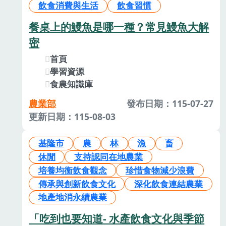
飲食消費與生活
飲食習慣
餐桌上的鰻魚是哪一種？常見鰻魚大解
密
首頁
學習資源
食農知識庫
農業部
發布日期：115-07-27
更新日期：115-08-03
基隆市
農
林
漁
畜
休閒
支持認同在地農業
培養均衡飲食觀念
珍惜食物減少浪費
傳承與創新飲食文化
深化飲食連結農業
地產地消永續農業
「吃到也要知道- 水產飲食文化與季節