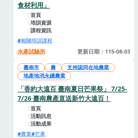
食材利用」
首頁
培訓資源
課程資訊
相關培訓課程
水產試驗所
更新日期：115-08-03
臺南市
農
支持認同在地農業
地產地消永續農業
「香約大遠百 臺南夏日芒果祭」 7/25-
7/26 臺南農產直送新竹大遠百！
首頁
活動訊息
活動成果
農業
芒果