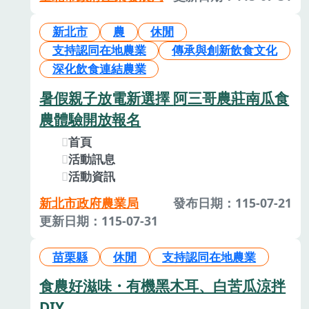
新北市
農
休閒
支持認同在地農業
傳承與創新飲食文化
深化飲食連結農業
暑假親子放電新選擇 阿三哥農莊南瓜食
農體驗開放報名
首頁
活動訊息
活動資訊
新北市政府農業局
發布日期：115-07-21
更新日期：115-07-31
苗栗縣
休閒
支持認同在地農業
食農好滋味・有機黑木耳、白苦瓜涼拌
DIY