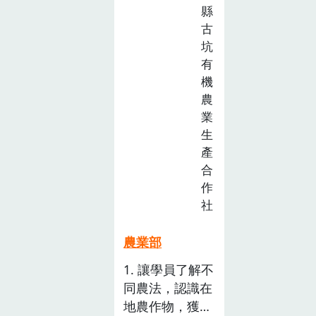
縣
古
坑
有
機
農
業
生
產
合
作
社
農業部
1. 讓學員了解不
同農法，認識在
地農作物，獲得