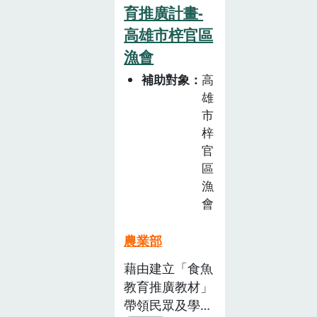
育推廣計畫-
競賽體驗，並在
高雄市梓官區
蕉園進行大地遊
戲以及最後的香
漁會
蕉料理體驗，借
補助對象
高
助各方群力，以
雄
創意的活動內容
市
方式，共同推廣
梓
農會品牌與農產
官
品。
區
漁
會
農業部
藉由建立「食魚
教育推廣教材」
帶領民眾及學童