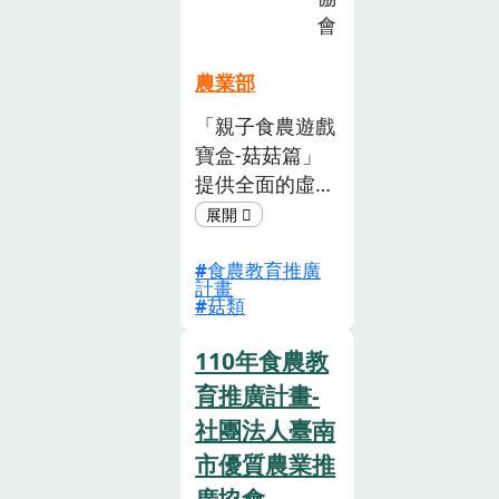
會
農業部
「親子食農遊戲
寶盒-菇菇篇」
提供全面的虛實
整合型居家食農
教育， 協助0-6
食農教育推廣
歲學前幼兒家庭
計畫
提前啟蒙食農教
菇類
育，為未來的校
園食農教育打
110年食農教
下優良基礎。
育推廣計畫-
除了線下的實體
社團法人臺南
教材外，更結合
市優質農業推
LineBot機器