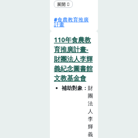
食材及食品在營
養與生產上的資
食農教育推廣
訊，提 升消費
計畫
判斷力。2. 藉由
模擬遊戲讓學員
110年食農教
體驗思考決策的
育推廣計畫-
過程，而遊戲結
財團法人李輝
果所呈現的環境
樣貌，能讓學員
義紀念圖書館
對自己的消費行
文教基金會
為影響力有更深
補助對象
財
刻的認知。3. 增
團
加民眾對友善或
法
有機農業的實際
人
行動支持，促進
李
友善與有機農業
輝
成長，維護生態
義