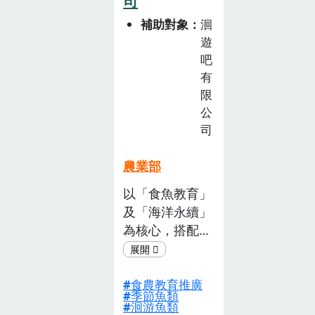
司
新感受，與臺灣
• 從田野生產到
補助對象
洄
這塊土地上的新
消費社群的連結
遊
朋友，擁有更進
_國產大豆農食
吧
一步接觸的機
育的循環行動•
有
會。
食農內涵建立與
限
擴散_全民擁有
公
選食力素養，支
司
持國產糧食是對
國家最大的愛
農業部
以「食魚教育」
及「海洋永續」
為核心，搭配計
劃內的食魚教育
體驗活動 及自
食農教育推廣
導式食魚教育互
季節魚類
動教材，帶領大
洄游魚類