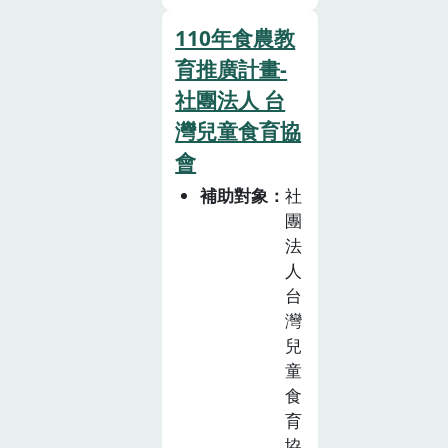
家認識一條魚從
大海到餐桌的過
110年食農教
程。
育推廣計畫-
社團法人 台
灣兒童食育協
會
補助對象
社
團
法
人
台
灣
兒
童
食
育
協