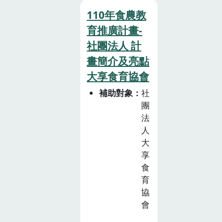
人次，主要的對
象為臺南市附近
110年食農教
的國中與國小，
育推廣計畫-
而針對社區大
社團法人 計
眾的食農教育推
畫簡介及亮點
廣的部分，本規
大享食育協會
劃於東山服務區
舉辦食農教育活
補助對象
社
動，但因疫情影
團
響， 故將活動
法
轉變為展覽的方
人
式進行，我們將
大
享
一些水果知識的
食
立牌置於東山服
育
務區的展 區
協
內，透過立牌與
會
柑橘食品的展
示，讓流動的遊