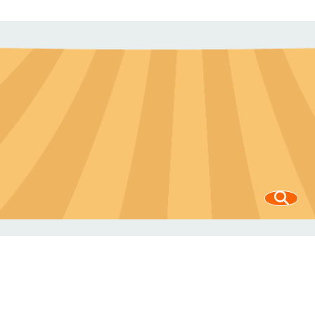
成效，於產地端
促使促進業者成
立合作社、於社
區端凝聚食魚教
育志工講師群、
於 國小端提供
虛實整合的教學
模組，並與大學
端、企業端合
作，醞釀發展永
續的認養機制與
食農教育 社會
企業運作模組。