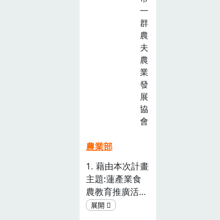
學」實作印証，
一
「坐中學」課堂
群
農
上知識。孩子們
夫
完整紮實地經歷
農
一個玉米生命週
業
期。對學員 產
發
生影響力，行為
展
有具體改變!擁
協
有「食物選擇
會
權」，達成聯合
國永續發展目標
農業部
SDG 12 :「責任
消費 及生
1. 藉由本次計畫
產」。
主題:蓮產業食
農教育推廣活
動，辦理白河區
中小學巡迴課