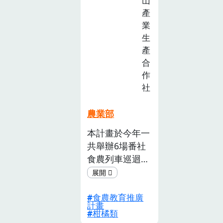
山
農教育以容易接
產
受的方式深耕學
業
生心中。
生
產
合
作
社
農業部
本計畫於今年一
共舉辦6場番社
食農列車巡迴、
1場水果銷售流
程體驗與6場食
食農教育推廣
農教育 課程，
計畫
受益人次共558
柑橘類