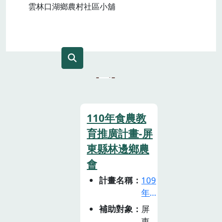
雲林口湖鄉農村社區小舖
110年食農教
育推廣計畫-屏
東縣林邊鄉農
會
計畫名稱
109
年
食
補助對象
屏
農
東