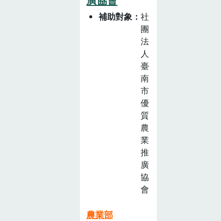
廣協會
人，提供線上的
互動，主 動推
補助對象
社
播提醒和線上教
團
學影片， 讓食
法
育觀念能隨時並
人
即時地進入家
臺
南
庭。
市
優
質
農
業
推
廣
協
會
農業部