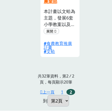
農業部
著，也是全台唯
一蓮花相關介紹
本計畫以文蛤為
教育書籍。3. 串
主題，發展6套
連在地蓮產業之
小學教案以及2
青農，團結合作
套樂齡教案，期
共同推廣在地農
間共辦理32場推
產品，共創了
食農教育推廣
廣課程活動、參
計畫
「蓮鄉青農」蓮
與人次達1215
文蛤
藕粉之新包裝，
人，觸及人數約
進而北上立法院
24000人。 短短
辦理佳藕添橙，
3個月中，由黑
蓮相關產品推廣
皮團隊為首，串
共32筆資料，第2
/
2
活動。
頁，每頁顯示20筆
連十個單位組
織，跨地域、跨
上一頁
1
2
專業領域、跨齡
到
的分工合作，提
升整個計畫推廣