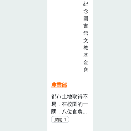
環 境與糧食安
紀
全。
念
圖
書
館
文
教
基
金
會
農業部
都市土地取得不
易，在校園的一
隅，八位食農老
師帶領桃園市新
明國小二年 一