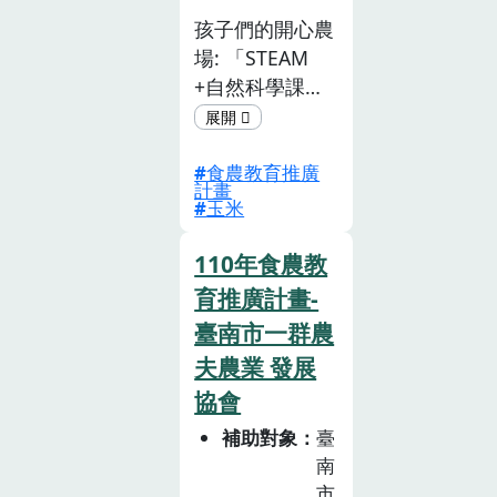
孩子們的開心農
場: 「STEAM
+自然科學課綱
+食農教育架
構」之創新跨域
食農教育推廣
整合。以玉米為
計畫
主軸，規 劃六
玉米
大單元，分別為
「跟著節氣種田
110年食農教
趣、STEAM 玉
育推廣計畫-
米園、鄉間廚房
臺南市一群農
藝術趣、低碳排
夫農業 發展
零廢棄SDGs玉
協會
米 園、找回真
食物、歡樂嘉年
補助對象
臺
華-小農夫市
南
集」。 「做中
市