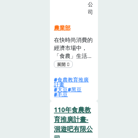
公
製作節目手冊，
司
讓教師、社區
工作者能活用，
農業部
擴大廣播劇之效
益。 製作出的
在快時尚消費的
影音教材讓營養
經濟市場中，
師能透過節目手
「食農」生活行
冊之食譜，發展
動不僅再次啟動
出具東南亞特色
人群與土地自然
的午餐5套，並
食農教育推廣
的連結， 更透
計畫
實際 於午餐時
過每日的餐桌飲
大豆
黑豆
毛豆
間播放，讓孩子
食建立區域社群
一邊在午餐時間
的生活關係。•
110年食農教
品嘗到東南亞料
一個校家親師共
育推廣計畫-
理，同時一邊收
同參與實踐的食
聽廣播劇體會來
農行動_國產大
洄遊吧有限公
自南 洋的滋味
豆五感學習方案