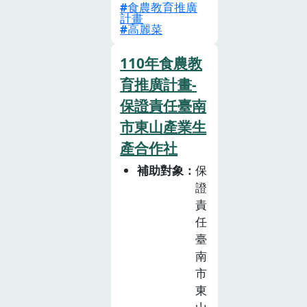
食農教育推廣
班到四班的學
計畫
生，以盆栽及籃
高麗菜
耕的方式種植蔬
菜，將種植的高
110年食農教
麗菜做成料
育推廣計畫-
理，全班共享；
保證責任臺南
期末舉辦料裡體
市東山產業生
驗活動，讓學生
產合作社
親手包高麗菜水
餃；另外配 合
補助對象
保
國語多元文化課
證
程，將福山萵苣
責
等蔬菜，配合其
任
他食材做成越南
臺
南
春捲。課 程活
市
動穿插，讓學生
東
邊玩邊學，讓食