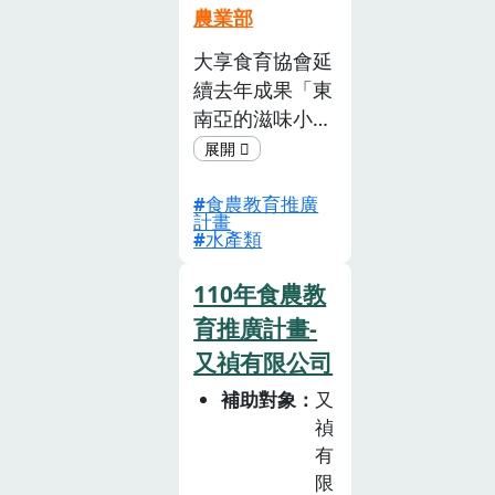
農業部
客駐足觀賞。
大享食育協會延
續去年成果「東
南亞的滋味小劇
場」製作續集十
二集節目。我們
食農教育推廣
以就讀國小三
計畫
年級「小灣」為
水產類
主角，在因緣際
會之下品嘗東南
110年食農教
亞料理，藉由劇
育推廣計畫-
中人物的對話，
又禎有限公司
讓聽眾能認識
補助對象
又
東南亞料理中的
禎
水產、香料、食
有
材、烹調方式與
限
飲食文化。同時