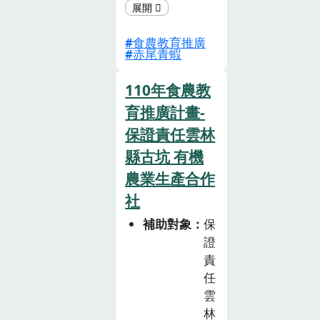
解析蚵仔寮在地
魚 貨之特性，
食農教育推廣
了解何謂「食魚
赤尾青蝦
文化」及「慢魚
運動」。 本會
110年食農教
希冀傳遞沿近海
育推廣計畫-
現況、魚的來源
保證責任雲林
及培養適量吃魚
等觀念，教導
縣古坑 有機
我國民眾懂魚、
農業生產合作
愛魚、慢慢吃魚
社
等理念。
補助對象
保
證
責
任
雲
林