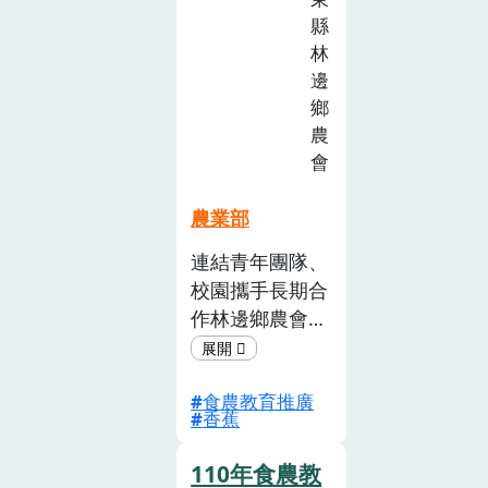
教
縣
育
林
推
邊
廣
鄉
計
農
畫
會
徵
選
農業部
活
連結青年團隊、
動
校園攜手長期合
(已
截
作林邊鄉農會推
止)
廣股四健會致力
於與 在地社區
食農教育推廣
、團隊合作，透
香蕉
過互動式體驗手
冊結合貼紙，課
110年食農教
程中融入 闖關