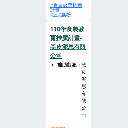
食農教育推廣
程，以佔 白河
計畫
區14歲以下學童
蓮
藕粉
半數以上授課，
對於蓮產業價值
110年食農教
及重要性有相當
育推廣計畫-
程度認識。 並
黑皮泥思有限
引起在地蓮農及
公司
在地相關單位重
補助對象
黑
新思考，蓮產業
皮
如何推廣及未來
泥
發展。2. 完成
思
「故鄉蓮花依舊
有
盛開」一書，經
限
過蓮鄉青農、生
公
態專家、產業歷
司
史及地方機 關
共同討論而編