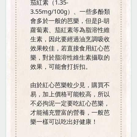
茄紅素（1.35-
3.55mg/100g）、一些多酚類
會多於一般的芭樂，但是β-胡
蘿蔔素、茄紅素等為脂溶性維
生素，因此要經過油烹調吸收
效果較佳，若直接食用紅心芭
樂，對於脂溶性維生素攝取的
效果，可能會打折扣。
由於紅心芭樂較少見，購買不
易，加上價格可能較高，所以
不必拘泥一定要吃紅心芭樂，
才能補充豐富的營養，一般芭
樂一樣可以吃出好健康！