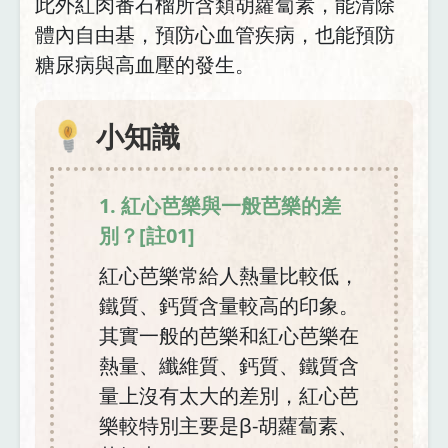
此外紅肉番石榴所含類胡蘿蔔素，能清除
體內自由基，預防心血管疾病，也能預防
糖尿病與高血壓的發生。
小知識
1. 紅心芭樂與一般芭樂的差
別？[註01]
紅心芭樂常給人熱量比較低，
鐵質、鈣質含量較高的印象。
其實一般的芭樂和紅心芭樂在
熱量、纖維質、鈣質、鐵質含
量上沒有太大的差別，紅心芭
樂較特別主要是β-胡蘿蔔素、