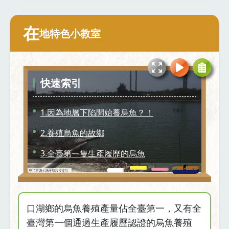
在
地特色小教室
快速索引
1.因為地層下陷開始養烏魚？！
2.養殖烏魚的故鄉
3.全臺第一隻生產履歷的烏魚
4.新興的烏魚料理
口湖鄉的烏魚養殖產量佔全臺第一，又有全
臺灣第一個通過生產履歷認證的烏魚養殖