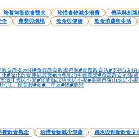
培養均衡飲食觀念
珍惜食物減少浪費
傳承與創新
安全
農業與環境
飲食與健康
飲食消費與生活
農教育教案示例
食農教育教學資源
食農教育法
支持認同在
文化
深化飲食連結農業
地產地消永續農業
食農教育的學習
市清江國民小學
宜蘭縣成功國民小學
臺南市東山國民小學
地瓜，種菜趣
蔥
三星蔥
蜂
糙米
均衡飲食觀念
珍惜食物減少浪費
傳承與創新飲食文