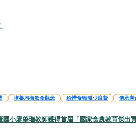
！
業
培養均衡飲食觀念
珍惜食物減少浪費
傳承與
安慶國小廖肇瑞教師獲得首屆「國家食農教育傑出