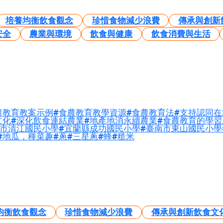
培養均衡飲食觀念
珍惜食物減少浪費
傳承與創新
安全
農業與環境
飲食與健康
飲食消費與生活
農教育教案示例
食農教育教學資源
食農教育法
支持認同在
文化
深化飲食連結農業
地產地消永續農業
食農教育的學習
市清江國民小學
宜蘭縣成功國民小學
臺南市東山國民小學
地瓜，種菜趣
蔥
三星蔥
蜂
糙米
均衡飲食觀念
珍惜食物減少浪費
傳承與創新飲食文