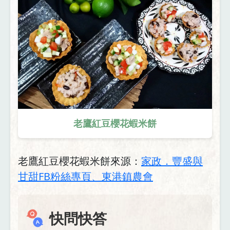
老鷹紅豆櫻花蝦米餅
老鷹紅豆櫻花蝦米餅來源：
家政．豐盛與
甘甜FB粉絲專頁、東港鎮農會
快問快答