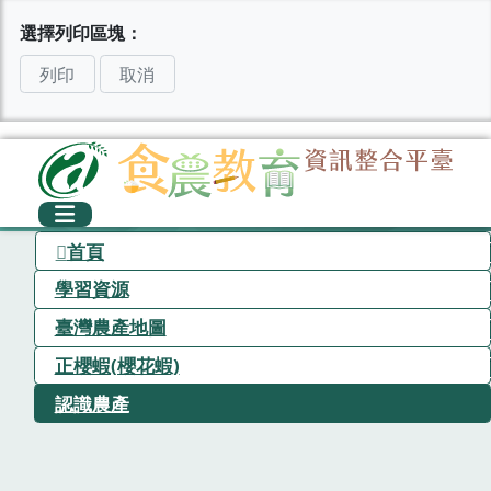
選擇列印區塊：
列印
取消
首頁
學習資源
臺灣農產地圖
正櫻蝦(櫻花蝦)
認識農產