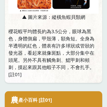
▲ 圖片來源：縱橫魚蝦貝類網
櫻花蝦平均體長約為3.5公分，眼球為黑
色，身體側扁，甲殼薄，額角短。全身為
半透明的紅色，體表有許多球狀或管狀的
發光器，看起來就像斑點，大部分集中在
頭尾。另外不具有觸角刺、鰓甲刺和頰
刺，摸起來跟其他蝦子不同，不會扎手。
[註01]
農
產小百科 [註01]