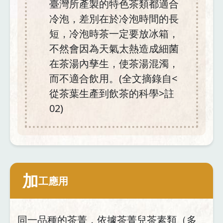
臺灣所產製的特色茶類都適合
冷泡，差別在於冷泡時間的長
短，冷泡時茶一定要放冰箱，
不然會因為天氣太熱造成細菌
在茶湯內孳生，使茶湯混濁，
而不適合飲用。(全文摘錄自<
從茶葉生產到飲茶的科學>註
02)
加
工應用
同一品種的茶菁，依據茶菁兒茶素類（多