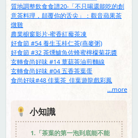
質地調整飲食食譜20-「不只喝還能吃的創
意茶料理，顛覆你的舌尖」：觀音蘋果茶
燉雞
農業櫥窗影片-蜜香紅藜茶凍
好食節 #54 養生玉桂仁茶(燕麥粥)
好食節 #32 茶燻鱸魚佐蜂蜜檸檬菊花醬
玄轉食尚好味 #14 蕈菇茶油煎麵線
玄轉食尚好味 #04 五香茶葉蛋
食尚好味#48 佳葉茶_佳葉遊龍戲彩鳳
...more
小知識
1.「茶葉的第一泡到底能不能