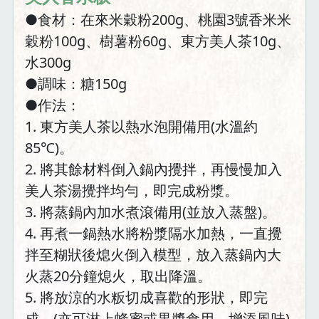
●食材：在來米穀粉200g、桃園3號香米米
穀粉100g、樹薯粉60g、東方美人茶10g、
水300g
●調味：糖150g
●作法：
1. 東方美人茶以熱水泡開備用(水溫約
85℃)。
2. 將其餘材料倒入鍋內攪拌，再慢慢加入
美人茶湯攪拌均勻，即完成粉漿。
3. 將蒸鍋內加水煮滾備用(並放入蒸盤)。
4. 再煮一鍋熱水將粉漿隔水加熱，一直攪
拌至糊狀後熄火倒入模型，放入蒸鍋內大
火蒸20分鐘熄火，取出降溫。
5. 將放涼的水粄切成喜歡的形狀，即完
成。(亦可淋上蜂蜜或果醬食用，增添風味)