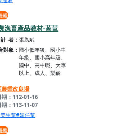
油麻
海報
農漁畜產品教材-萵苣
計者
張為斌
合對象
國小低年級、國小中
年級、國小高年級、
國中、高中職、大專
以上、成人、樂齡
區農業改良場
期：112-01-16
期：113-11-07
美生菜
媚仔菜
海報