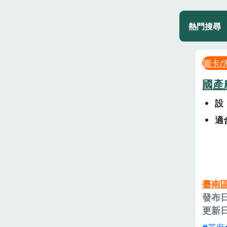
熱門搜尋
圖卡/
國產
設
適
臺南
發布日
更新日