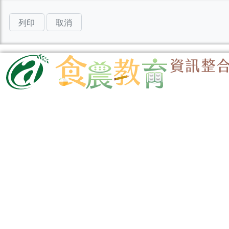
列印
取消