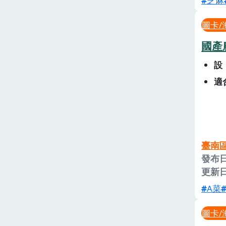
芝麻
圖卡/
國產
設
適
臺南
發布日
更新日
A菜
圖卡/