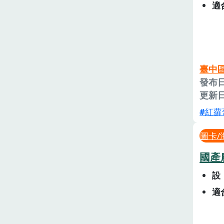
適
臺中
發布日
更新日
紅蘿
圖卡/
國產
設
適