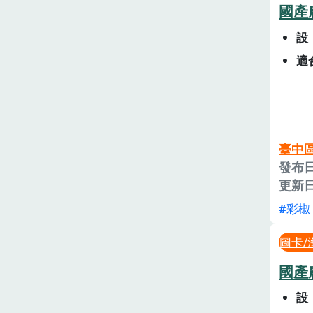
國產
設
適
臺中
發布日
更新日
彩椒
圖卡/
國產
設